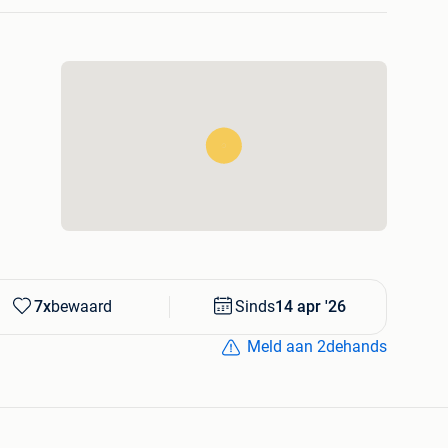
s het niet!
7x
bewaard
Sinds
14 apr '26
Meld aan 2dehands