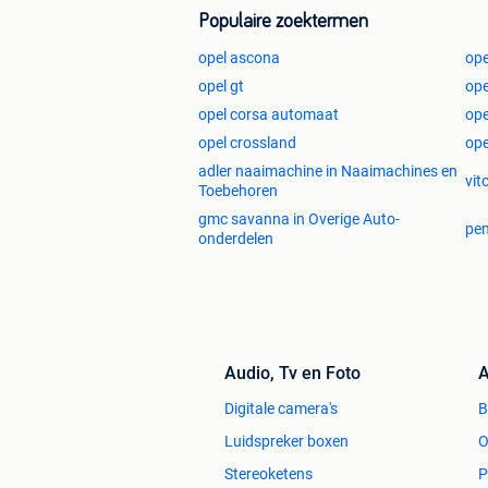
Populaire zoektermen
opel ascona
ope
opel gt
ope
opel corsa automaat
ope
opel crossland
ope
adler naaimachine in Naaimachines en
vit
Toebehoren
gmc savanna in Overige Auto-
pen
onderdelen
Audio, Tv en Foto
A
Digitale camera's
Luidspreker boxen
O
Stereoketens
P