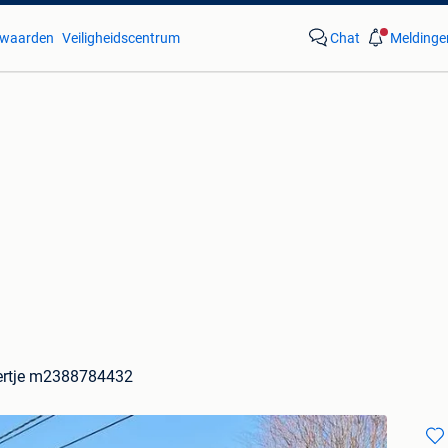
waarden
Veiligheidscentrum
Chat
Meldinge
ertje m2388784432