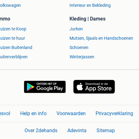
olkswagen
Interieur en Bekleding
Immo
Kleding | Dames
uizen te Koop
Jurken
uizen te huur
Mutsen, Sjaals en Handschoenen
uizen Buitenland
Schoenen
uitenverblijven
Winterjassen
esvol
Help en info
Voorwaarden
Privacyverklaring
Over 2dehands
Adevinta
Sitemap