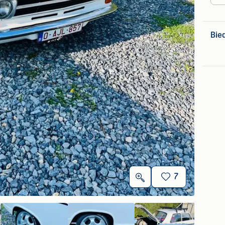
Bie
7