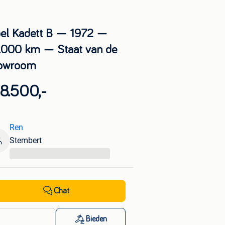
el Kadett B — 1972 —
.000 km — Staat van de
owroom
8.500,-
Ren
Stembert
...
Chat
Bieden