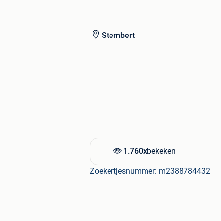
👉 Zeldzaam voertuig in deze staat, mi
🛞 4 originele velgen
Stembert
-Volledig onderhoud
Notitieboek van de 2e eigenaar
-Geen roest
1.760x
bekeken
Zoekertjesnummer: m2388784432