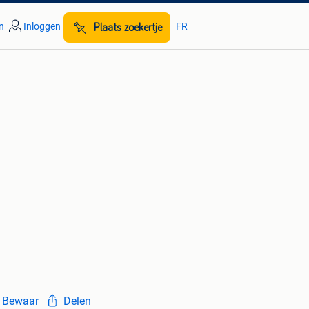
n
Inloggen
FR
Plaats zoekertje
Bewaar
Delen