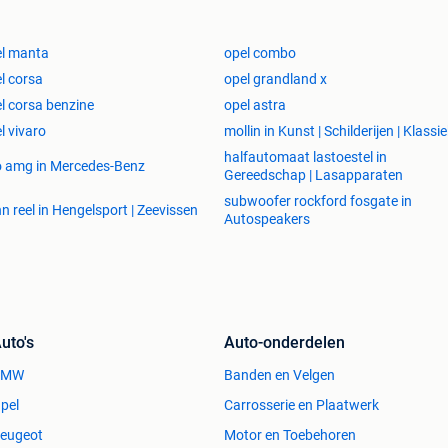
l manta
opel combo
l corsa
opel grandland x
l corsa benzine
opel astra
l vivaro
mollin in Kunst | Schilderijen | Klassi
halfautomaat lastoestel in
o amg in Mercedes-Benz
Gereedschap | Lasapparaten
subwoofer rockford fosgate in
n reel in Hengelsport | Zeevissen
Autospeakers
uto's
Auto-onderdelen
BMW
Banden en Velgen
pel
Carrosserie en Plaatwerk
eugeot
Motor en Toebehoren