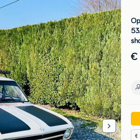
Op
53
sh
€ 
€