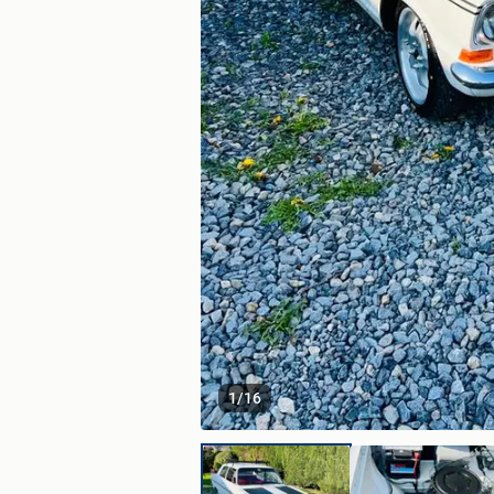
1
/
16