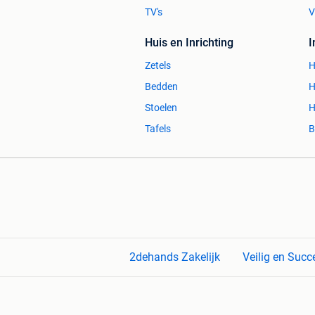
TV's
V
Huis en Inrichting
Zetels
H
Bedden
H
Stoelen
H
Tafels
B
2dehands Zakelijk
Veilig en Succ