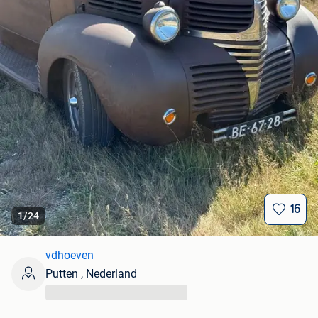
16
1
/
24
vdhoeven
Putten , Nederland
...