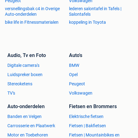
Peugeot
Volkswagen
versnellingsbak c4 in Overige
lederen salontafel in Tafels |
Auto-onderdelen
Salontafels
bike life in Fitnessmaterialen
koppeling in Toyota
Audio, Tv en Foto
Auto's
Digitale camera's
BMW
Luidspreker boxen
Opel
Stereoketens
Peugeot
TV's
Volkswagen
Auto-onderdelen
Fietsen en Brommers
Banden en Velgen
Elektrische fietsen
Carrosserie en Plaatwerk
Fietsen | Bakfietsen
Motor en Toebehoren
Fietsen | Mountainbikes en