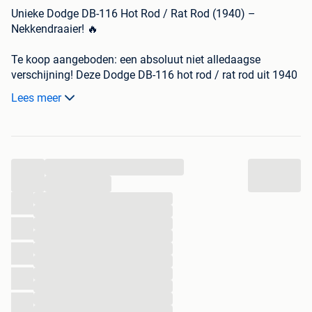
Unieke Dodge DB-116 Hot Rod / Rat Rod (1940) –
Nekkendraaier! 🔥
Te koop aangeboden: een absoluut niet alledaagse
verschijning! Deze Dodge DB-116 hot rod / rat rod uit 1940
is een echte eyecatcher en verkeert in prima staat.
Lees meer
De auto is is opgebouwd door Beagle automotive of
Innisfail, Alberta en in 2006 geïmporteerd uit Canada . Hij
start direct, loopt goed en rijdt zoals het hoort.
...
Specificaties:
...
• Bouwjaar: 1940
...
...
• Model: Dodge DB-116
...
• Kilometerstand: 20.410 miles
...
• Motor: Chevrolet Caprice 305 cubic inch (V8)
...
• Transmissie: Chevrolet 700R4 automaat
...
• Import: Canada (2006)
...
...
...
Uitvoering & opties:
...