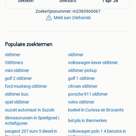
bekeken
bewaard
1 apr '26
Zoekertjesnummer: m2383960067
Meld aan 2dehands
Populaire zoektermen
oldtimer
oldtimer
Oldtimers
volkswagen kever oldtimer
mini oldtimer
oldtimer pickup
golf 2 oldtimer
golf 1 oldtimer
ford mustang oldtimer
citroen oldtimer
oldtimer bus
porsche 911 oldtimer
opel oldtimer
volvo oldtimer
suzuki automaat in Suzuki
koebel in Curiosa en Brocante
dinosaurussen in Speelgoed |
bel pils in Biermerken
Actiefiguren
peugeot 207 euro 5 diesel in
volkswagen polo 1 4 benzine in