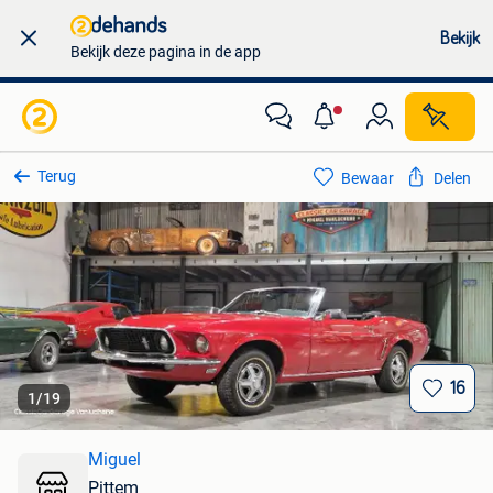
Bekijk
Bekijk deze pagina in de app
Terug
Bewaar
Delen
16
1
/
19
Miguel
Pittem