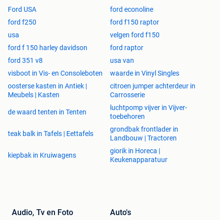
Ford USA
ford econoline
ford f250
ford f150 raptor
usa
velgen ford f150
ford f 150 harley davidson
ford raptor
ford 351 v8
usa van
visboot in Vis- en Consoleboten
waarde in Vinyl Singles
oosterse kasten in Antiek |
citroen jumper achterdeur in
Meubels | Kasten
Carrosserie
luchtpomp vijver in Vijver-
de waard tenten in Tenten
toebehoren
grondbak frontlader in
teak balk in Tafels | Eettafels
Landbouw | Tractoren
giorik in Horeca |
kiepbak in Kruiwagens
Keukenapparatuur
Audio, Tv en Foto
Auto's