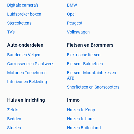
Digitale camera's
BMW
Luidspreker boxen
Opel
Stereoketens
Peugeot
TV's
Volkswagen
Auto-onderdelen
Fietsen en Brommers
Banden en Velgen
Elektrische fietsen
Carrosserie en Plaatwerk
Fietsen | Bakfietsen
Motor en Toebehoren
Fietsen | Mountainbikes en
ATB
Interieur en Bekleding
Snorfietsen en Snorscooters
Huis en Inrichting
Immo
Zetels
Huizen te Koop
Bedden
Huizen te huur
Stoelen
Huizen Buitenland