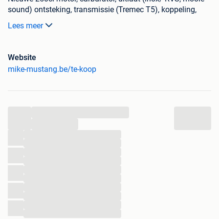
sound) ontsteking, transmissie (Tremec T5), koppeling,
Borgeson Power steering, remsysteem...
Lees meer
Onmiddellijk klaar om deze zomer te genieten.
Wordt door ons oldtimer gekeurd
Website
Bekijk ook onze andere oldtimers op onze te koop pagina
mike-mustang.be/te-koop
Trefwoorden: Oldtimer Chevrolet Chevy Ford Dodge
Mustang Pontiac Firebird Cadillac Camaro Corvette
Charger Mercury Cougar Harley Davidson Indian
...
...
...
...
...
...
...
...
...
...
...
...