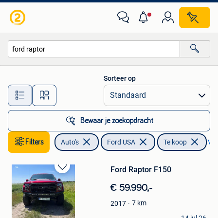
Ford USA
Sorteer op
Alle afstanden…
Bewaar je zoekopdracht
Filters
Auto's
Ford USA
Te koop
Ver
Ford Raptor F150
Bewaren
in
€ 59.990,-
Mijn
Favorieten
7
km
2017
FM Motors