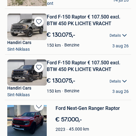
14 jul 26
Chapelle-Lez-Herlaimont
Ford F-150 Raptor € 107.500 excl.
BTW 450 PK LICHTE VRACHT
Bewaren
in
€ 130.075,-
Details
Mijn
Handiri Cars
Favorieten
Benzine
150
km
3 aug 26
Sint-Niklaas
Ford F-150 Raptor € 107.500 excl.
BTW 450 PK LICHTE VRACHT
Bewaren
in
€ 130.075,-
Details
Mijn
Handiri Cars
Favorieten
Benzine
150
km
3 aug 26
Sint-Niklaas
Ford Next-Gen Ranger Raptor
Bewaren
in
€ 57.000,-
Mijn
Favorieten
45.000
km
2023
Wannes