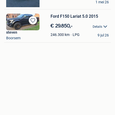
1 mei 26
Geel
Ford F150 Lariat 5.0 2015
Bewaren
€ 29.850,-
Details
in
steven
Mijn
LPG
246.300
km
9 jul 26
Boorsem
Favorieten