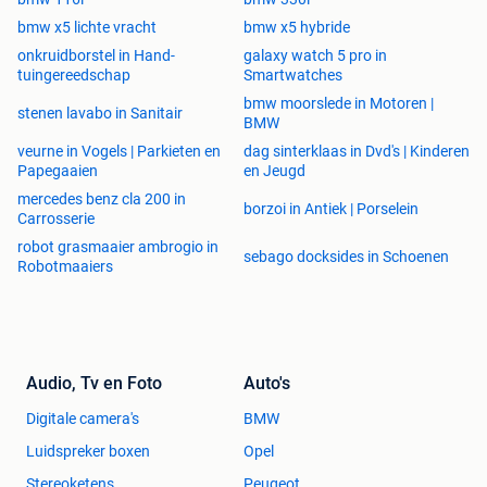
bmw x5 lichte vracht
bmw x5 hybride
onkruidborstel in Hand-
galaxy watch 5 pro in
tuingereedschap
Smartwatches
bmw moorslede in Motoren |
stenen lavabo in Sanitair
BMW
veurne in Vogels | Parkieten en
dag sinterklaas in Dvd's | Kinderen
Papegaaien
en Jeugd
mercedes benz cla 200 in
borzoi in Antiek | Porselein
Carrosserie
robot grasmaaier ambrogio in
sebago docksides in Schoenen
Robotmaaiers
Audio, Tv en Foto
Auto's
Digitale camera's
BMW
Luidspreker boxen
Opel
Stereoketens
Peugeot