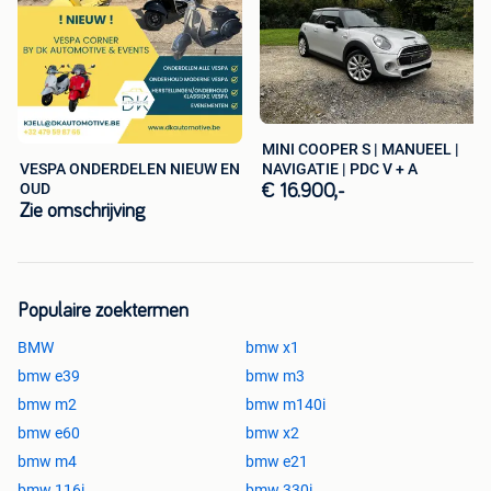
MINI COOPER S | MANUEEL |
VESPA ONDERDELEN NIEUW EN
NAVIGATIE | PDC V + A
OUD
€ 16.900,-
Zie omschrijving
Populaire zoektermen
BMW
bmw x1
bmw e39
bmw m3
bmw m2
bmw m140i
bmw e60
bmw x2
bmw m4
bmw e21
bmw 116i
bmw 330i