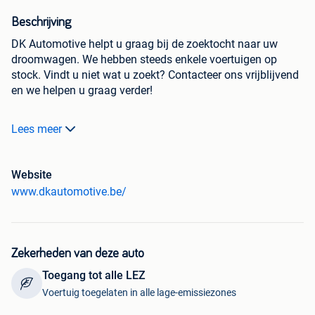
Beschrijving
DK Automotive helpt u graag bij de zoektocht naar uw
droomwagen. We hebben steeds enkele voertuigen op
stock. Vindt u niet wat u zoekt? Contacteer ons vrijblijvend
en we helpen u graag verder!
Contactez-nous pour avoir la version française!
Lees meer
BMW 318d xDrive
Website
• 01/2015
www.dkautomotive.be/
• 149.900km
• Manueel
• 2de eigenaar
• EURO 5 (alle LEZ zones toegelaten)
Zekerheden van deze auto
• Cruise Control
Toegang tot alle LEZ
• Airco
• Elektrische koffer
Voertuig toegelaten in alle lage-emissiezones
• Automatische ruitenwissers