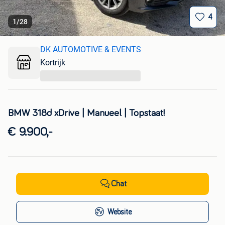
4
1
/
28
DK AUTOMOTIVE & EVENTS
Kortrijk
...
BMW 318d xDrive | Manueel | Topstaat!
€ 9.900,-
Chat
Website