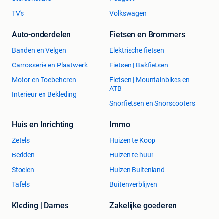
TV's
Volkswagen
Auto-onderdelen
Fietsen en Brommers
Banden en Velgen
Elektrische fietsen
Carrosserie en Plaatwerk
Fietsen | Bakfietsen
Motor en Toebehoren
Fietsen | Mountainbikes en
ATB
Interieur en Bekleding
Snorfietsen en Snorscooters
Huis en Inrichting
Immo
Zetels
Huizen te Koop
Bedden
Huizen te huur
Stoelen
Huizen Buitenland
Tafels
Buitenverblijven
Kleding | Dames
Zakelijke goederen