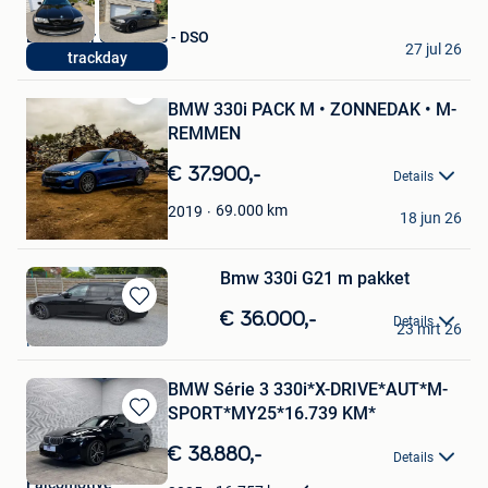
De Schuur Oldtimers - DSO
27 jul 26
trackday
Eindhout
BMW 330i PACK M • ZONNEDAK • M-
Bewaren
in
REMMEN
Mijn
Favorieten
€ 37.900,-
Details
T.D.
69.000
km
2019
18 jun 26
Machelen
Bmw 330i G21 m pakket
Bewaren
€ 36.000,-
christophe
Details
23 mrt 26
in
Putte
Mijn
Favorieten
BMW Série 3 330i*X-DRIVE*AUT*M-
SPORT*MY25*16.739 KM*
Bewaren
in
€ 38.880,-
Details
Mijn
Falcomotive
Favorieten