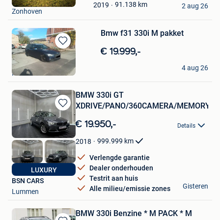
dwayne
Mijn
91.138
km
2019
2 aug 26
Zonhoven
Favorieten
Bmw f31 330i M pakket
Bewaren
€ 19.999,-
in
Kenneth Seynaeve
Mijn
4 aug 26
Heule
Favorieten
BMW 330i GT
XDRIVE/PANO/360CAMERA/MEMORY/G
Bewaren
in
€ 19.950,-
Details
Mijn
Favorieten
999.999
km
2018
Verlengde garantie
Dealer onderhouden
LUXURY
Testrit aan huis
BSN CARS
Gisteren
Alle milieu/emissie zones
Lummen
BMW 330i Benzine * M PACK * M