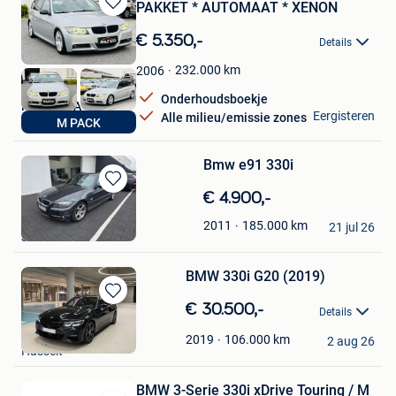
PAKKET * AUTOMAAT * XENON
Bewaren
in
€ 5.350,-
Details
Mijn
Favorieten
232.000
km
2006
Onderhoudsboekje
M&Z BVBA
Eergisteren
Alle milieu/emissie zones
M PACK
Temse
Bmw e91 330i
Bewaren
€ 4.900,-
in
Youssef Hommiri
185.000
km
2011
Mijn
21 jul 26
Jette
Favorieten
BMW 330i G20 (2019)
Bewaren
€ 30.500,-
Details
in
EE
Mijn
106.000
km
2019
2 aug 26
Hasselt
Favorieten
BMW 3-Serie 330i xDrive Touring / M