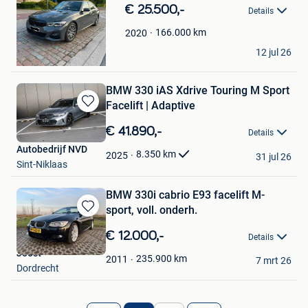
in
€ 25.500,-
Details
Mijn
Favorieten
166.000
km
2020
fahri
12 jul 26
Hoboken
BMW 330 iAS Xdrive Touring M Sport
Facelift | Adaptive
Bewaren
in
€ 41.890,-
Details
Mijn
Autobedrijf NVD
Favorieten
8.350
km
2025
31 jul 26
Sint-Niklaas
BMW 330i cabrio E93 facelift M-
sport, voll. onderh.
Bewaren
in
€ 12.000,-
Details
Mijn
Joost
Favorieten
235.900
km
2011
7 mrt 26
Dordrecht