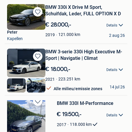
BMW 330i X Drive M Sport,
Schuifdak, Leder, FULL OPTION X D
Bewaren
in
€ 28.000,-
Details
Mijn
Peter
Favorieten
121.000
km
2019
2 aug 26
Kapellen
BMW 3-serie 330i High Executive M-
Sport | Navigatie | Climat
Bewaren
in
€ 18.000,-
Details
Mijn
Favorieten
223.251
km
2021
Autoaanbod.nu
14 jul 26
Alle milieu/emissie zones
Boekel
BMW 330I M-Performance
Bewaren
in
€ 19.500,-
Details
Mijn
Favorieten
118.000
km
2017