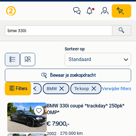
BMW
Sorteer op
Alle afstanden…
Bewaar je zoekopdracht
Filters
Auto's
BMW
Te koop
Verwijder filters
BMW 330i coupé *trackday* 250pk*
OMP*
Bewaren
in
€ 7.900,-
Mijn
Favorieten
270.000
km
2002