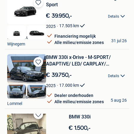
Sport
Bewaren
in
€ 39.950,-
Details
Mijn
Favorieten
17.505
km
2025
Financiering mogelijk
BMW Meeusen NV
31 jul 26
Alle milieu/emissie zones
Wijnegem
BMW 330i x-Drive - M-SPORT/
ADAPTIVE/ LED/ CARPLAY/
Bewaren
15000KM
in
€ 39.750,-
Details
Mijn
Favorieten
17.000
km
2025
Dealer onderhouden
VD Auto Lommel
5 aug 26
Alle milieu/emissie zones
Lommel
BMW 330i
Bewaren
in
€ 1.500,-
Mijn