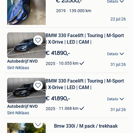
€ 25.500,-
Details
Mijn
Favorieten
139.000
km
2019
anja
22 jul 26
Dendermonde
BMW 330 Facelift | Touring | M-Sport
| X-Drive | LED | CAM |
Bewaren
in
€ 41.890,-
Details
Mijn
Autobedrijf NVD
Favorieten
10.055
km
2025
31 jul 26
Sint-Niklaas
BMW 330 Facelift | Touring | M-Sport
| X-Drive | LED | CAM |
Bewaren
in
€ 41.890,-
Details
Mijn
Autobedrijf NVD
Favorieten
11.068
km
2025
31 jul 26
Sint-Niklaas
Bmw 330i / M pack / trekhaak
Bewaren