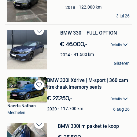
Favorieten
122.000
km
2018
Ruben Meuleman
3 jul 26
Roeselare
BMW 330i - FULL OPTION
Bewaren
in
€ 46.000,-
Details
Mijn
Favorieten
41.500
km
2024
Emre
Gisteren
Beringen
BMW 330i Xdrive | M-sport | 360 cam
|trekhaak |memory seats
Bewaren
in
€ 27.250,-
Details
Mijn
Naerts Nathan
Favorieten
117.700
km
2020
6 aug 26
Mechelen
BMW 330i m pakket te koop
Bewaren
in