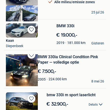
Alle milieu/emissie zones
MILANO MOTORS
25 jul 26
Evergem
BMW 330i
Bewaren
€ 19.000,-
in
Kaan
181.000
km
2019
Mijn
Gisteren
Diepenbeek
Favorieten
BMW 330ia Clinical Condition Pink
Bewaren
Paper — volledige optie
in
Mijn
€ 7.500,-
Favorieten
Amer
224.000
km
2005
8 mei 26
Ganshoren
bmw 330i m sport laserlicht
Bewaren
€ 32.900,-
Details
in