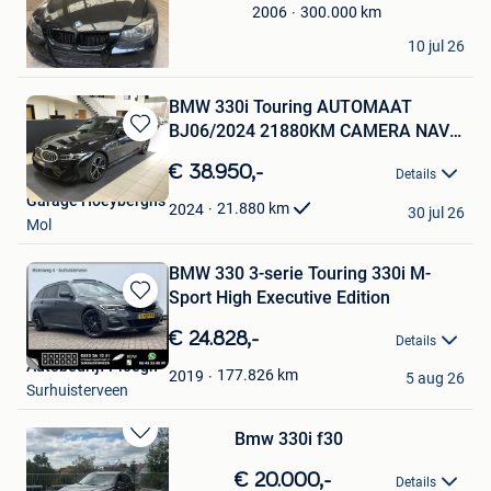
Favorieten
300.000
km
2006
Knydna
10 jul 26
Sint-Pieters-Leeuw
BMW 330i Touring AUTOMAAT
BJ06/2024 21880KM CAMERA NAVI
Bewaren
DAB
in
€ 38.950,-
Details
Mijn
Garage Hoeyberghs
Favorieten
21.880
km
2024
30 jul 26
Mol
BMW 330 3-serie Touring 330i M-
Sport High Executive Edition
Bewaren
in
€ 24.828,-
Details
Mijn
Autobedrijf Ploegh
Favorieten
177.826
km
2019
5 aug 26
Surhuisterveen
Bmw 330i f30
Bewaren
in
€ 20.000,-
Details
Mijn