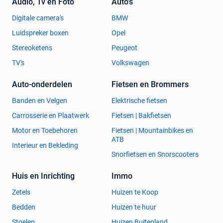
Audio, Tv en Foto
Auto's
Digitale camera's
BMW
Luidspreker boxen
Opel
Stereoketens
Peugeot
TV's
Volkswagen
Auto-onderdelen
Fietsen en Brommers
Banden en Velgen
Elektrische fietsen
Carrosserie en Plaatwerk
Fietsen | Bakfietsen
Motor en Toebehoren
Fietsen | Mountainbikes en
ATB
Interieur en Bekleding
Snorfietsen en Snorscooters
Huis en Inrichting
Immo
Zetels
Huizen te Koop
Bedden
Huizen te huur
Stoelen
Huizen Buitenland