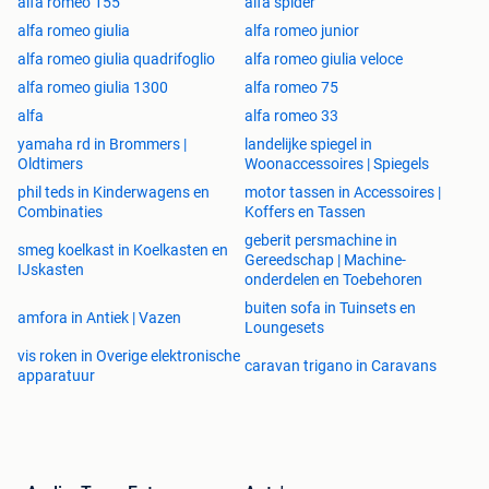
alfa romeo 155
alfa spider
alfa romeo giulia
alfa romeo junior
alfa romeo giulia quadrifoglio
alfa romeo giulia veloce
alfa romeo giulia 1300
alfa romeo 75
alfa
alfa romeo 33
yamaha rd in Brommers |
landelijke spiegel in
Oldtimers
Woonaccessoires | Spiegels
phil teds in Kinderwagens en
motor tassen in Accessoires |
Combinaties
Koffers en Tassen
geberit persmachine in
smeg koelkast in Koelkasten en
Gereedschap | Machine-
IJskasten
onderdelen en Toebehoren
buiten sofa in Tuinsets en
amfora in Antiek | Vazen
Loungesets
vis roken in Overige elektronische
caravan trigano in Caravans
apparatuur