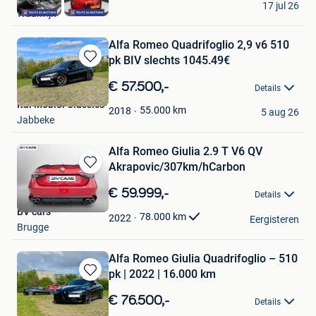
17 jul 26
Waalwijk
Alfa Romeo Quadrifoglio 2,9 v6 510
pk BIV slechts 1045.49€
Bewaren
in
€ 57.500,-
Details
Mijn
Ital Mobiel Classics
Favorieten
55.000
km
2018
5 aug 26
Jabbeke
Alfa Romeo Giulia 2.9 T V6 QV
Akrapovic/307km/hCarbon
Bewaren
in
€ 59.999,-
Details
Mijn
BV cars
Favorieten
78.000
km
2022
Eergisteren
Brugge
Alfa Romeo Giulia Quadrifoglio – 510
pk | 2022 | 16.000 km
Bewaren
in
€ 76.500,-
Details
Mijn