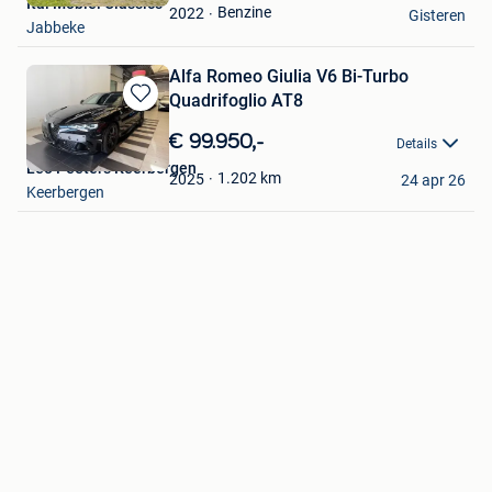
Ital Mobiel Classics
Favorieten
Benzine
2022
Gisteren
Jabbeke
Alfa Romeo Giulia V6 Bi-Turbo
Quadrifoglio AT8
Bewaren
in
€ 99.950,-
Details
Mijn
Leo Peeters Keerbergen
Favorieten
1.202
km
2025
24 apr 26
Keerbergen