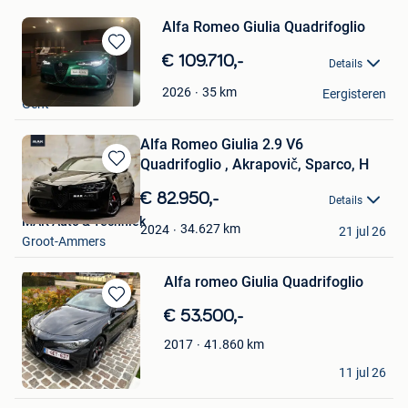
Alfa Romeo Giulia Quadrifoglio
Bewaren
€ 109.710,-
Details
in
Garage Gent Motors
Mijn
35
km
2026
Eergisteren
Gent
Favorieten
Alfa Romeo Giulia 2.9 V6
Quadrifoglio , Akrapovič, Sparco, H
Bewaren
in
€ 82.950,-
Details
Mijn
MAK Auto & Techniek
Favorieten
34.627
km
2024
21 jul 26
Groot-Ammers
Alfa romeo Giulia Quadrifoglio
Bewaren
€ 53.500,-
in
Mijn
41.860
km
2017
Favorieten
Mvdb
11 jul 26
Geel