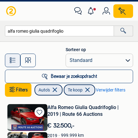
Auto's
Sorteer op
Alle afstanden…
Bewaar je zoekopdracht
Filters
Auto's
Te koop
Verwijder filters
Alfa Romeo Giulia Quadrifoglio |
2019 | Route 66 Auctions
Bewaren
in
€ 32.500,-
Mijn
Favorieten
999.999
km
2019
Route 66 Auctions