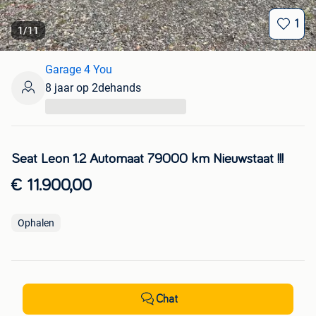
1
1
/
11
Garage 4 You
8 jaar op 2dehands
...
Seat Leon 1.2 Automaat 79000 km Nieuwstaat !!!
€ 11.900,00
Ophalen
Chat