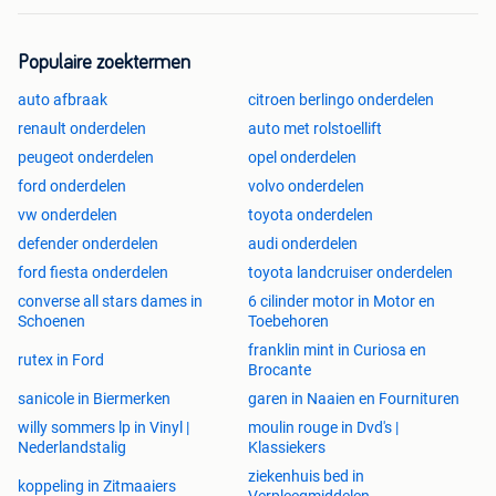
Populaire zoektermen
auto afbraak
citroen berlingo onderdelen
renault onderdelen
auto met rolstoellift
peugeot onderdelen
opel onderdelen
ford onderdelen
volvo onderdelen
vw onderdelen
toyota onderdelen
defender onderdelen
audi onderdelen
ford fiesta onderdelen
toyota landcruiser onderdelen
converse all stars dames in
6 cilinder motor in Motor en
Schoenen
Toebehoren
franklin mint in Curiosa en
rutex in Ford
Brocante
sanicole in Biermerken
garen in Naaien en Fournituren
willy sommers lp in Vinyl |
moulin rouge in Dvd's |
Nederlandstalig
Klassiekers
ziekenhuis bed in
koppeling in Zitmaaiers
Verpleegmiddelen