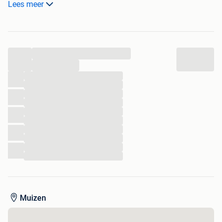
Lees meer
- velgen met nieuwe banden
Wagen is in perfecte staat zowel van binnen als buiten.
Wagen is afkomstig van 1 ste eigenaar .
Voor meer info 0487/551491
...
...
...
...
...
...
...
...
...
...
...
...
Muizen