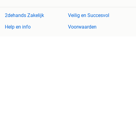
2dehands Zakelijk
Veilig en Succesvol
Help en info
Voorwaarden
Privacyverklaring
Cookiebeleid
Privacyvoorkeuren
Over 2dehands
Adevinta
Sitemap
2dehands is niet aansprakelijk voor (gevolg)schade die voortkomt
uit het gebruik van deze site, dan wel uit fouten of ontbrekende
functionaliteiten op deze site.
Copyright © 2026 Marktplaats B.V. Alle rechten voorbehouden.
een
onderneming