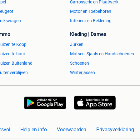
pel
Carrosserie en Plaatwerk
eugeot
Motor en Toebehoren
olkswagen
Interieur en Bekleding
Immo
Kleding | Dames
uizen te Koop
Jurken
uizen te huur
Mutsen, Sjaals en Handschoenen
uizen Buitenland
Schoenen
uitenverblijven
Winterjassen
esvol
Help en info
Voorwaarden
Privacyverklaring