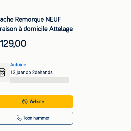
­ach­e R­emo­rqu­e NEUF
raison à domicile Attelage
 129,00
Antoine
12 jaar op 2dehands
...
Website
Toon nummer