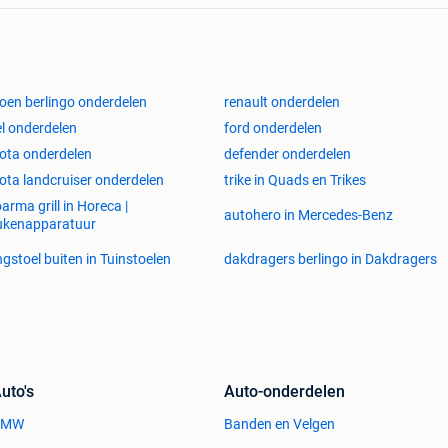
roen berlingo onderdelen
renault onderdelen
l onderdelen
ford onderdelen
ota onderdelen
defender onderdelen
ota landcruiser onderdelen
trike in Quads en Trikes
arma grill in Horeca |
autohero in Mercedes-Benz
ukenapparatuur
gstoel buiten in Tuinstoelen
dakdragers berlingo in Dakdragers
uto's
Auto-onderdelen
BMW
Banden en Velgen