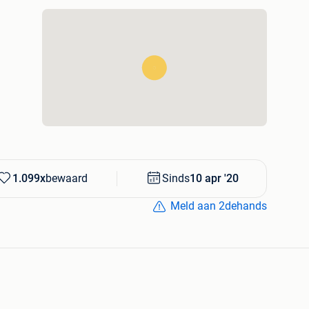
ng-Goegnies 7110.
72 61 00 03
1.099x
bewaard
Sinds
10 apr '20
Meld aan 2dehands