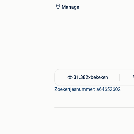
ou enlèvement à notre dépôt à Houde
Manage
N'hésitez pas à nous contacter au 04
31.382x
bekeken
Zoekertjesnummer: a64652602