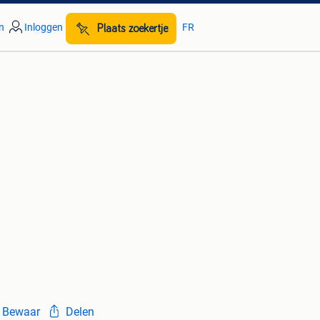
n
Inloggen
FR
Plaats zoekertje
Bewaar
Delen