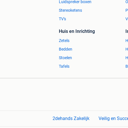
Luidspreker boxen
O
Stereoketens
P
TV's
V
Huis en Inrichting
Zetels
H
Bedden
H
Stoelen
H
Tafels
B
2dehands Zakelijk
Veilig en Succ