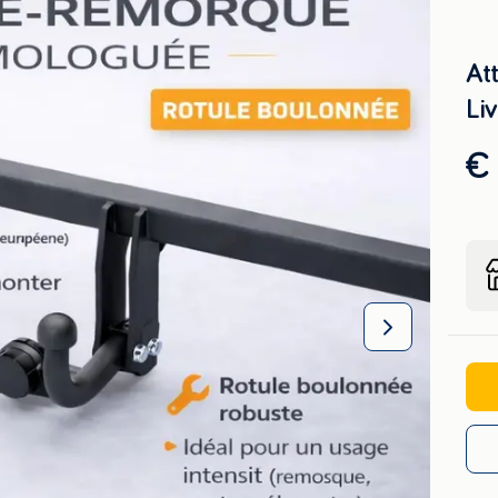
Att
Liv
€