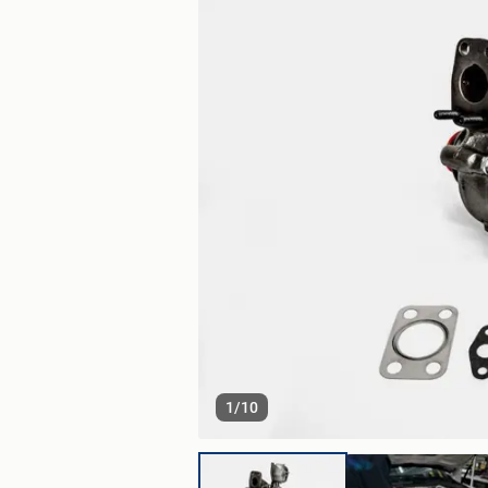
1
/
10