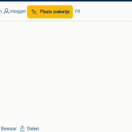
n
Inloggen
FR
Plaats zoekertje
Bewaar
Delen