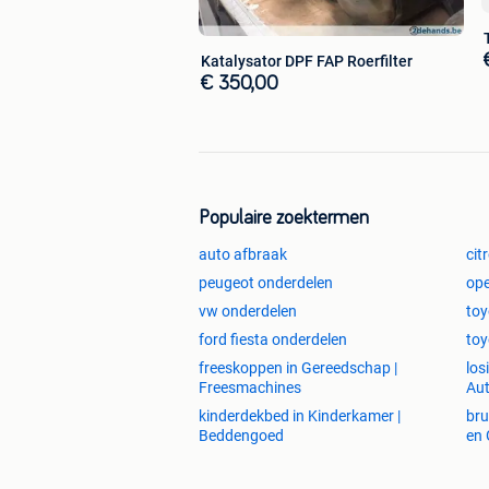
3500 Hasselt
Katalysator DPF FAP Roerfilter
**********Met 2 jaar garantie ********
€ 350,00
***************Prijs €300************
Populaire zoektermen
auto afbraak
cit
peugeot onderdelen
ope
vw onderdelen
toy
ford fiesta onderdelen
toy
freeskoppen in Gereedschap |
los
Freesmachines
Aut
kinderdekbed in Kinderkamer |
bru
Beddengoed
en