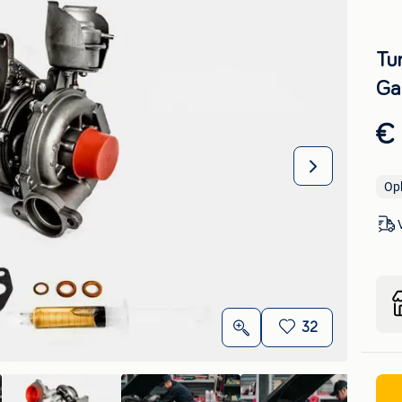
Tur
Ga
€
Op
32