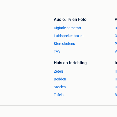
Audio, Tv en Foto
A
Digitale camera's
Luidspreker boxen
O
Stereoketens
P
TV's
V
Huis en Inrichting
Zetels
H
Bedden
H
Stoelen
H
Tafels
B