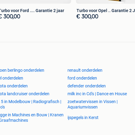
Turbo voor Ford .... Garantie 2 jaar
Turbo voor Opel .. Garantie 2 
€ 300,00
€ 300,00
*********
*********
roen berlingo onderdelen
renault onderdelen
l onderdelen
ford onderdelen
ota onderdelen
defender onderdelen
ota landcruiser onderdelen
milk inc in Cd's | Dance en House
i 5 in Modelbouw | Radiografisch |
zoetwatervissen in Vissen |
o's
Aquariumvissen
gge in Machines en Bouw | Kranen
ijspegels in Kerst
 Graafmachines