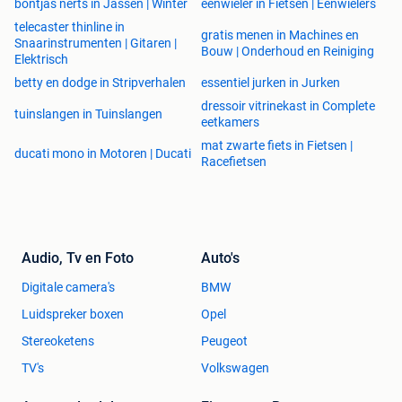
bontjas nerts in Jassen | Winter
eenwieler in Fietsen | Eenwielers
telecaster thinline in
gratis menen in Machines en
Snaarinstrumenten | Gitaren |
Bouw | Onderhoud en Reiniging
Elektrisch
betty en dodge in Stripverhalen
essentiel jurken in Jurken
dressoir vitrinekast in Complete
tuinslangen in Tuinslangen
eetkamers
mat zwarte fiets in Fietsen |
ducati mono in Motoren | Ducati
Racefietsen
Audio, Tv en Foto
Auto's
Digitale camera's
BMW
Luidspreker boxen
Opel
Stereoketens
Peugeot
TV's
Volkswagen