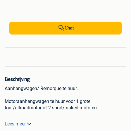
Chat
Beschrijving
Aanhangwagen/ Remorque te huur.
Motoraanhangwagen te huur voor 1 grote
tour/allroadmotor of 2 sport/ naked motoren.
Dubbelas aanhangwagen die veilig en stabiel is.
Lees meer
Profesioneel materiaal voor ladingzekerheid. Zie foto's.