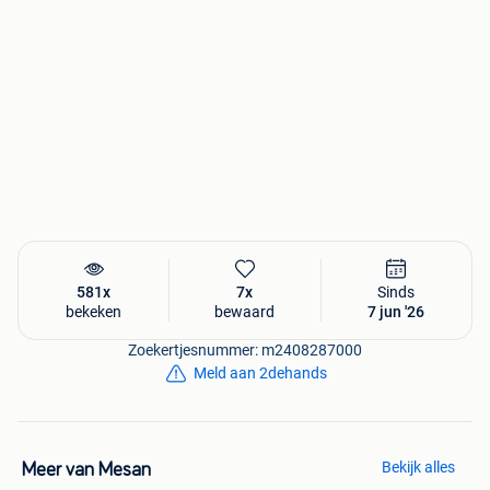
Voor meer info 0497 67 36 39
581x
7x
Sinds
bekeken
bewaard
7 jun '26
Zoekertjesnummer: m2408287000
Meld aan 2dehands
Bekijk alles
Meer van Mesan