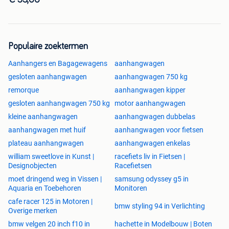
€ 55,00
Populaire zoektermen
Aanhangers en Bagagewagens
aanhangwagen
gesloten aanhangwagen
aanhangwagen 750 kg
remorque
aanhangwagen kipper
gesloten aanhangwagen 750 kg
motor aanhangwagen
kleine aanhangwagen
aanhangwagen dubbelas
aanhangwagen met huif
aanhangwagen voor fietsen
plateau aanhangwagen
aanhangwagen enkelas
william sweetlove in Kunst |
racefiets liv in Fietsen |
Designobjecten
Racefietsen
moet dringend weg in Vissen |
samsung odyssey g5 in
Aquaria en Toebehoren
Monitoren
cafe racer 125 in Motoren |
bmw styling 94 in Verlichting
Overige merken
bmw velgen 20 inch f10 in
hachette in Modelbouw | Boten