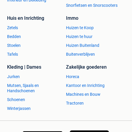
Interieur en Bekleding
Snorfietsen en Snorscooters
Huis en Inrichting
Immo
Zetels
Huizen te Koop
Bedden
Huizen te huur
Stoelen
Huizen Buitenland
Tafels
Buitenverblijven
Kleding | Dames
Zakelijke goederen
Jurken
Horeca
Mutsen, Sjaals en
Kantoor en Inrichting
Handschoenen
Machines en Bouw
Schoenen
Tractoren
Winterjassen