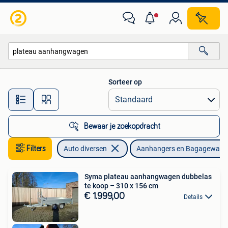
Aanhangers en Bagagewagens
Sorteer op
Alle afstanden…
Bewaar je zoekopdracht
Filters
Auto diversen
Aanhangers en Bagagewage
Syma plateau aanhangwagen dubbelas
te koop – 310 x 156 cm
€ 1.999,00
Details