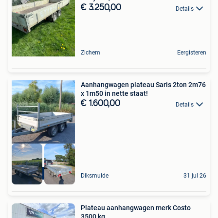
€ 3.250,00
Details
Zichem
Eergisteren
Aanhangwagen plateau Saris 2ton 2m76
x 1m50 in nette staat!
€ 1.600,00
Details
BLANCO GEKEURD
Diksmuide
31 jul 26
Plateau aanhangwagen merk Costo
3500 kg