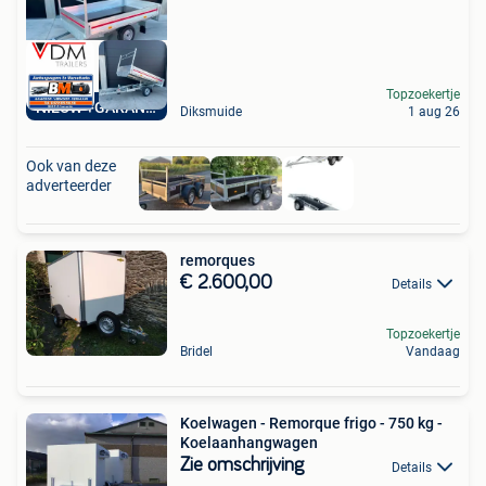
Topzoekertje
NIEUW +GARANTIE
Diksmuide
1 aug 26
Ook van deze
adverteerder
remorques
€ 2.600,00
Details
Topzoekertje
Bridel
Vandaag
Koelwagen - Remorque frigo - 750 kg -
Koelaanhangwagen
Zie omschrijving
Details