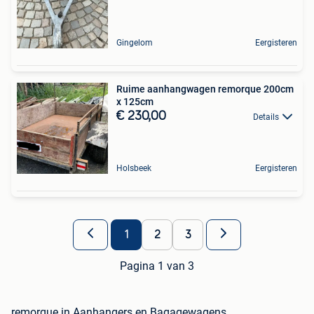
Gingelom
Eergisteren
Ruime aanhangwagen remorque 200cm
x 125cm
€ 230,00
Details
Holsbeek
Eergisteren
1
2
3
Pagina 1 van 3
remorque in Aanhangers en Bagagewagens