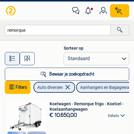
Aanhangers en Bagagewagens
Sorteer op
Alle afstanden…
Bewaar je zoekopdracht
Filters
Auto diversen
Aanhangers en Bagagewage
Koelwagen - Remorque frigo - Koelcel -
Koelaanhangwagen
€ 10.650,00
Details