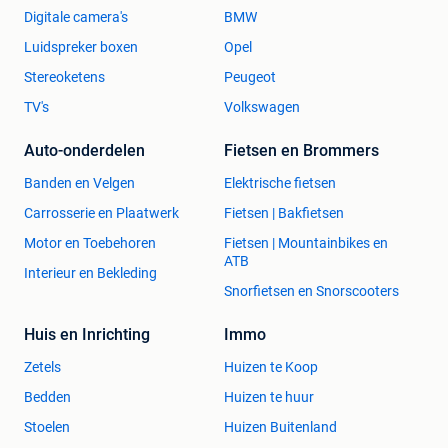
Digitale camera's
BMW
Luidspreker boxen
Opel
Stereoketens
Peugeot
TV's
Volkswagen
Auto-onderdelen
Fietsen en Brommers
Banden en Velgen
Elektrische fietsen
Carrosserie en Plaatwerk
Fietsen | Bakfietsen
Motor en Toebehoren
Fietsen | Mountainbikes en
ATB
Interieur en Bekleding
Snorfietsen en Snorscooters
Huis en Inrichting
Immo
Zetels
Huizen te Koop
Bedden
Huizen te huur
Stoelen
Huizen Buitenland