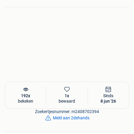
192x
1x
Sinds
bekeken
bewaard
8 jun '26
Zoekertjesnummer: m2408702394
Meld aan 2dehands