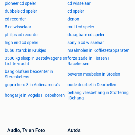
pioneer cd speler
cd wisselaar
dubbele cd speler
cd speler
cd recorder
denon
5 cd wisselaar
multi cd speler
philips cd recorder
draagbare cd speler
high end cd speler
sony 5 cd wisselaar
bubu starck in Krukjes
maalmolen in Koffiezetapparaten
3500 kg sleep in Bestelwagens en
forza zadel in Fietsen |
Lichte vracht
Racefietsen
bang olufsen beocenter in
beveren meubelen in Stoelen
Stereoketens
gopro hero 8 in Actiecamera's
oude deurbel in Deurbellen
behang vliesbehang in Stoffering
hongarije in Vogels | Toebehoren
| Behang
Audio, Tv en Foto
Auto's