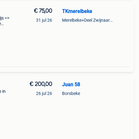
€ 75,00
TKmerelbeke
js =>
31 jul 26
Merelbeke+Deel Zwijnaarde
e
e
€ 200,00
Juan 58
 in
26 jul 26
Borsbeke