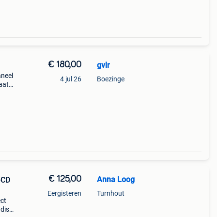
€ 180,00
gvlr
aneel
4 jul 26
Boezinge
aat
n
de
€ 125,00
Anna Loog
-CD
Eergisteren
Turnhout
ect
disc