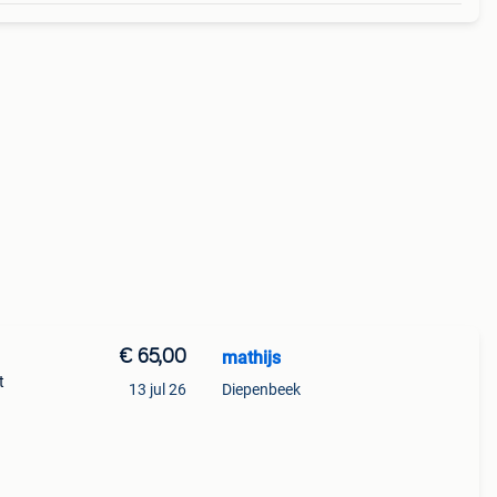
€ 65,00
mathijs
t
13 jul 26
Diepenbeek