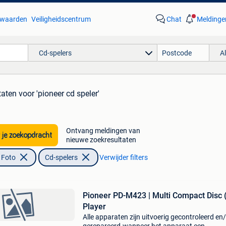
waarden
Veiligheidscentrum
Chat
Meldinge
Cd-spelers
A
taten
voor 'pioneer cd speler'
Ontvang meldingen van
 je zoekopdracht
nieuwe zoekresultaten
 Foto
Cd-spelers
Verwijder filters
Pioneer PD-M423 | Multi Compact Disc 
Player
Alle apparaten zijn uitvoerig gecontroleerd en