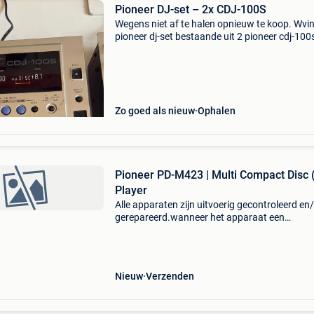
Pioneer DJ-set – 2x CDJ-100S
Wegens niet af te halen opnieuw te koop. Wvi
pioneer dj-set bestaande uit 2 pioneer cdj-100
spelers en een pioneer djm-300s mixer. Alles w
naar behoren en is ideaal voor beginnende dj’s
Zo goed als nieuw
Ophalen
Pioneer PD-M423 | Multi Compact Disc 
Player
Alle apparaten zijn uitvoerig gecontroleerd en
gerepareerd.wanneer het apparaat een
handleiding, afstandsbediening of een ander
accessoire bevat dan zullen deze zichtbaar zij
de productenfoto’s
Nieuw
Verzenden