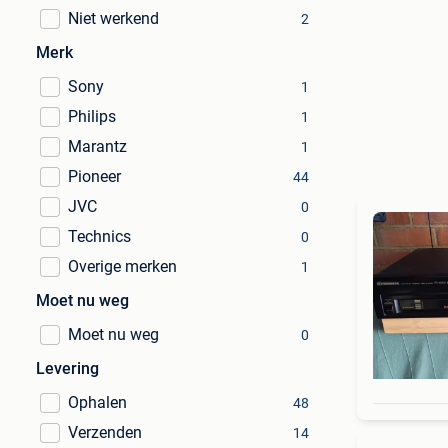
Niet werkend
2
Merk
Sony
1
Philips
1
Marantz
1
Pioneer
44
JVC
0
Technics
0
Overige merken
1
Moet nu weg
Moet nu weg
0
Levering
Ophalen
48
Verzenden
14