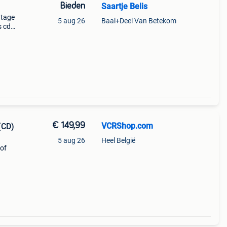
Bieden
Saartje Belis
ntage
5 aug 26
Baal+Deel Van Betekom
s cd-
erkt
,
€ 149,99
VCRShop.com
(CD)
5 aug 26
Heel België
/of
n op