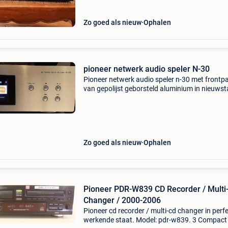
Zo goed als nieuw
Ophalen
pioneer netwerk audio speler N-30
Pioneer netwerk audio speler n-30 met frontp
van gepolijst geborsteld aluminium in nieuwst
aangeboden samen met afstandsbediening e
pioneer draadloze lan-adapter as-wl300 voor 
prijs van 18
Zo goed als nieuw
Ophalen
Pioneer PDR-W839 CD Recorder / Multi
Changer / 2000-2006
Pioneer cd recorder / multi-cd changer in perf
werkende staat. Model: pdr-w839. 3 Compact 