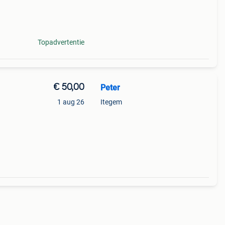
n op
Topadvertentie
€ 50,00
Peter
1 aug 26
Itegem