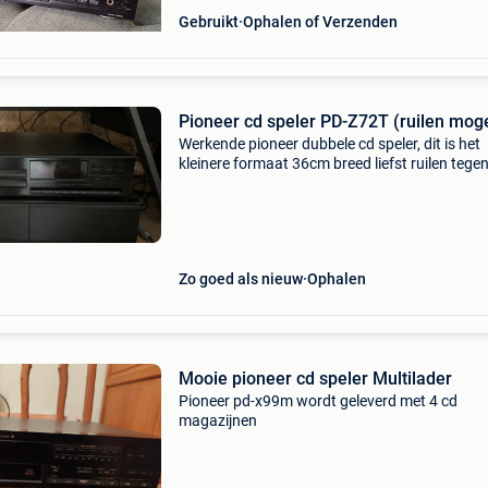
Gebruikt
Ophalen of Verzenden
Pioneer cd speler PD-Z72T (ruilen moge
Werkende pioneer dubbele cd speler, dit is het
kleinere formaat 36cm breed liefst ruilen tege
43cm breed pioneer dubbele speler zodat hij 
in de set past.
Zo goed als nieuw
Ophalen
Mooie pioneer cd speler Multilader
Pioneer pd-x99m wordt geleverd met 4 cd
magazijnen