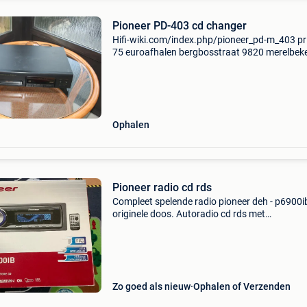
Pioneer PD-403 cd changer
Hifi-wiki.com/index.php/pioneer_pd-m_403 pri
75 euroafhalen bergbosstraat 9820 merelbek
verzending 5 euro met mondial relay, meerder
items per verzending mogelijk
Ophalen
Pioneer radio cd rds
Compleet spelende radio pioneer deh - p6900ib
originele doos. Autoradio cd rds met
afstandsbediening
Zo goed als nieuw
Ophalen of Verzenden