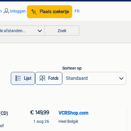
n
Inloggen
FR
Plaats zoekertje
lle afstanden…
Zoek
Sorteer op
Lijst
Foto’s
€ 149,99
VCRShop.com
(CD)
1 aug 26
Heel België
/of