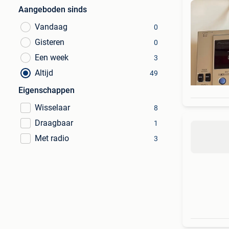
Aangeboden sinds
Vandaag
0
Gisteren
0
Een week
3
Altijd
49
Eigenschappen
Wisselaar
8
Draagbaar
1
Met radio
3