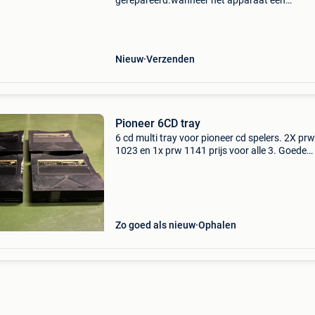
gerepareerd.wanneer het apparaat een
handleiding, afstandsbediening of een ander
accessoire bevat dan zullen deze zichtbaar zij
de productenfoto’s
Nieuw
Verzenden
Pioneer 6CD tray
6 cd multi tray voor pioneer cd spelers. 2X prw
1023 en 1x prw 1141 prijs voor alle 3. Goede
werking, ophaling of verzenden.
Zo goed als nieuw
Ophalen