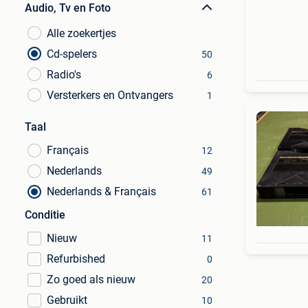
Audio, Tv en Foto
Alle zoekertjes
Cd-spelers
50
Radio's
6
Versterkers en Ontvangers
1
Taal
Français
12
Nederlands
49
Nederlands & Français
61
Conditie
Nieuw
11
Refurbished
0
Zo goed als nieuw
20
Gebruikt
10