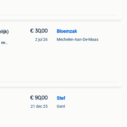
€ 30,00
Bloemzak
lijk)
2 jul 26
Mechelen-Aan-De-Maas
n een
mooi
€ 90,00
Stef
21 dec 25
Gent