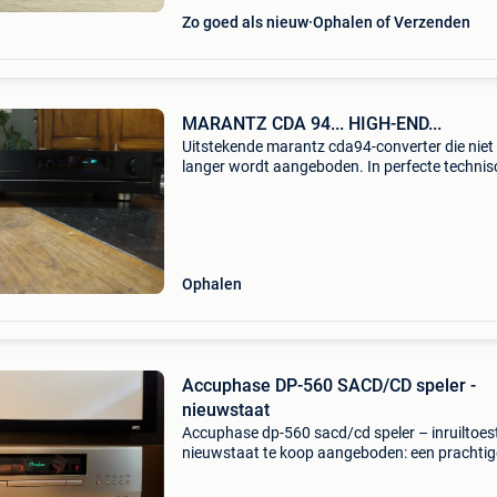
Zo goed als nieuw
Ophalen of Verzenden
MARANTZ CDA 94... HIGH-END...
Uitstekende marantz cda94-converter die niet
langer wordt aangeboden. In perfecte technis
en esthetische staat steeds zeldzamer te koop 
899e cash na demo michel 0495287604
Ophalen
Accuphase DP-560 SACD/CD speler -
nieuwstaat
Accuphase dp-560 sacd/cd speler – inruiltoest
nieuwstaat te koop aangeboden: een prachtig
accuphase dp-560 sacd/cd speler uit inruil, in
uitzonderlijke nieuwstaat. Volledig compleet 