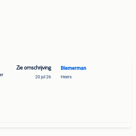
Zie omschrijving
Biemerman
er
20 jul 26
Heers
de).
0€.