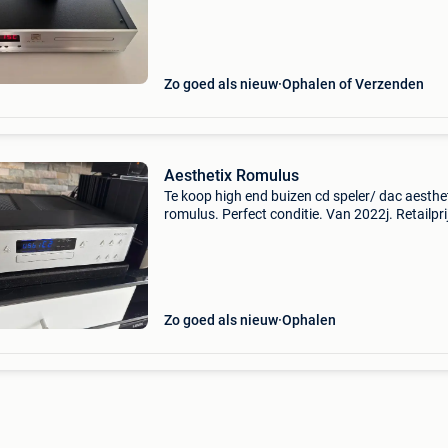
Te vinden op chat gpt. Kwaliteit ! Kan verzeke
Zo goed als nieuw
Ophalen of Verzenden
Aesthetix Romulus
Te koop high end buizen cd speler/ dac aesthe
romulus. Perfect conditie. Van 2022j. Retailpri
12000eur.
Zo goed als nieuw
Ophalen