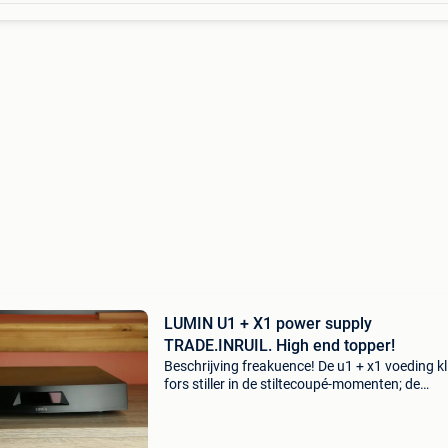
LUMIN U1 + X1 power supply
TRADE.INRUIL. High end topper!
Beschrijving freakuence! De u1 + x1 voeding kl
fors stiller in de stiltecoupé-momenten; de
achtergrond kleurt bijna inktzwart en je hoort
laagste ruis niet meer, ruwe details komen
tevoorschijn