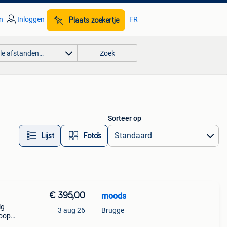
n
Inloggen
FR
Plaats zoekertje
lle afstanden…
Zoek
Sorteer op
Lijst
Foto’s
€ 395,00
moods
ig
3 aug 26
Brugge
koop)
 o.a.