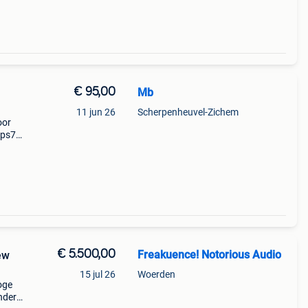
€ 95,00
Mb
11 jun 26
Scherpenheuvel-Zichem
oor
l-ps70
 jaren
rd
€ 5.500,00
Freakuence! Notorious Audio
ew
15 jul 26
Woerden
oge
nder