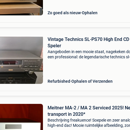
originel
Zo goed als nieuw
Ophalen
Vintage Technics SL-PS70 High End CD
Speler
Aangeboden in een mooie staat, nagekeken d
een professional: de legendarische technics s
cd-speler. Dit model stamt uit het begin van de
&#39;90 en maakt deel uit van de hooggewaa
Refurbished
Ophalen of Verzenden
Meitner MA-2 / MA 2 Serviced 2025! N
transport in 2020*
Beschrijving freakuence! Soepele en zeer anal
high-end dac! Mooie ruimtelijke afbeelding, zo