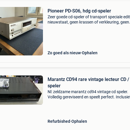
Pioneer PD-S06, hdg cd-speler
Zeer goede cd-speler of transport speciale edit
nieuwstaat, geen krassen of verkleuring, geen
rookplek afstandsbediening in nieuwstaat
constructie zoals een tank, 10 kg geluidskwali
van de hig
Zo goed als nieuw
Ophalen
Marantz CD94 rare vintage lecteur CD /
speler
Nl: zeldzame marantz cd94 vintage cd speler.
Volledig gereviseerd en speelt perfect. Inclusie
compatibele afstandsbediening (niet origineel)
daardoor werkt de eject functie via remote niet
Mooie hi
Refurbished
Ophalen