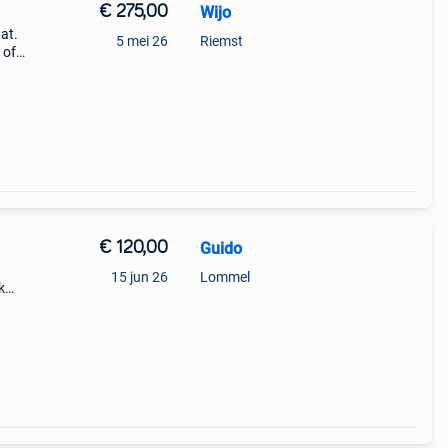
€ 275,00
Wijo
at.
5 mei 26
Riemst
 of
€ 120,00
Guido
15 jun 26
Lommel
k