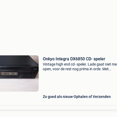
Onkyo Integra DX6850 CD- speler
Vintage high end cd- speler. Lade gaat niet me
open, voor de rest nog prima in orde. Met
afstandsbediening en bekabeling (incl. Ri- mo
Gewicht: 8 kg n.p.: 700€. Bieden kan vanaf 11
Zo goed als nieuw
Ophalen of Verzenden