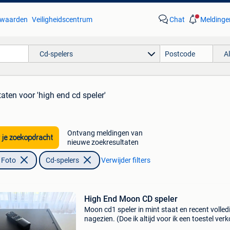
waarden
Veiligheidscentrum
Chat
Meldinge
Cd-spelers
A
taten
voor 'high end cd speler'
Ontvang meldingen van
 je zoekopdracht
nieuwe zoekresultaten
 Foto
Cd-spelers
Verwijder filters
High End Moon CD speler
Moon cd1 speler in mint staat en recent volled
nagezien. (Doe ik altijd voor ik een toestel ver
commentaren over deze uitstekende speler zijn