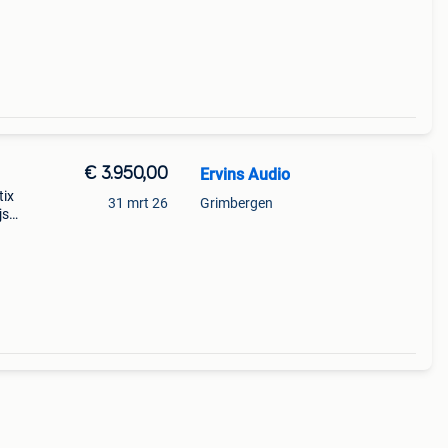
€ 3.950,00
Ervins Audio
tix
31 mrt 26
Grimbergen
js