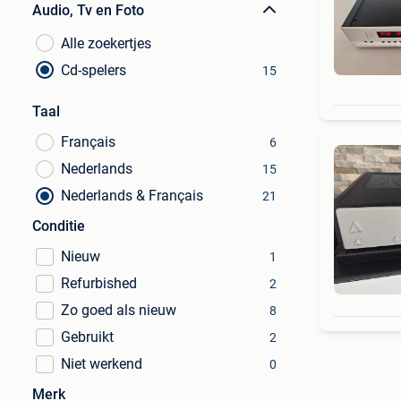
Audio, Tv en Foto
Alle zoekertjes
Cd-spelers
15
Taal
Français
6
Nederlands
15
Nederlands & Français
21
Conditie
Nieuw
1
Refurbished
2
Zo goed als nieuw
8
Gebruikt
2
Niet werkend
0
Merk