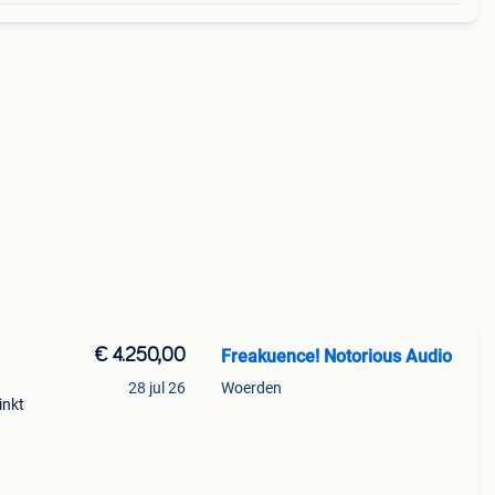
€ 4.250,00
Freakuence! Notorious Audio
28 jul 26
Woerden
inkt
 nu