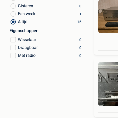
Gisteren
0
Een week
1
Altijd
15
Eigenschappen
Wisselaar
0
Draagbaar
0
Met radio
0