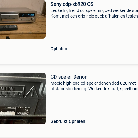
Sony cdp-xb920 QS
Leuke high end cd speler in goed werkende sta
Komt met een originele puck afhalen en testen
verzenden kan ook wel.
Ophalen
CD-speler Denon
Mooie high-end cd-speler denon dcd-820 met
afstandsbediening. Werkende staat, speelt oo
kopies af.
Gebruikt
Ophalen