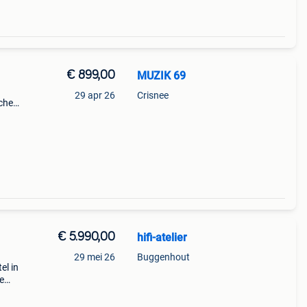
€ 899,00
MUZIK 69
29 apr 26
Crisnee
che
prijs
€ 5.990,00
hifi-atelier
29 mei 26
Buggenhout
el in
e
met