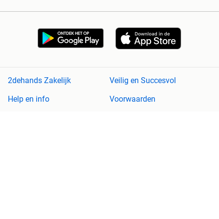
2dehands Zakelijk
Veilig en Succesvol
Help en info
Voorwaarden
Privacyverklaring
Cookiebeleid
Privacyvoorkeuren
Over 2dehands
Adevinta
Sitemap
2dehands is niet aansprakelijk voor (gevolg)schade die voortkomt