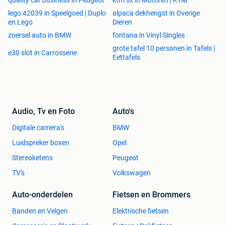
Het xxlshop team
lego 42039 in Speelgoed | Duplo
alpaca dekhengst in Overige
(Inclusief 21% BTW)
en Lego
Dieren
zoersel auto in BMW
fontana in Vinyl Singles
grote tafel 10 personen in Tafels |
e30 slot in Carrosserie
Eettafels
Audio, Tv en Foto
Auto's
Digitale camera's
BMW
Luidspreker boxen
Opel
Stereoketens
Peugeot
TV's
Volkswagen
Auto-onderdelen
Fietsen en Brommers
Banden en Velgen
Elektrische fietsen