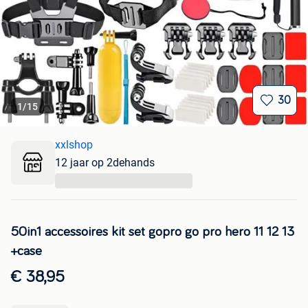
30
1
/
15
xxlshop
12 jaar op 2dehands
...
50in1 accessoires kit set gopro go pro hero 11 12 13
+case
€ 38,95