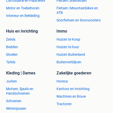
Carrosserie en Plaatwerk
Fietsen | Bakfietsen
Motor en Toebehoren
Fietsen | Mountainbikes en
ATB
Interieur en Bekleding
Snorfietsen en Snorscooters
Huis en Inrichting
Immo
Zetels
Huizen te Koop
Bedden
Huizen te huur
Stoelen
Huizen Buitenland
Tafels
Buitenverblijven
Kleding | Dames
Zakelijke goederen
Jurken
Horeca
Mutsen, Sjaals en
Kantoor en Inrichting
Handschoenen
Machines en Bouw
Schoenen
Tractoren
Winterjassen