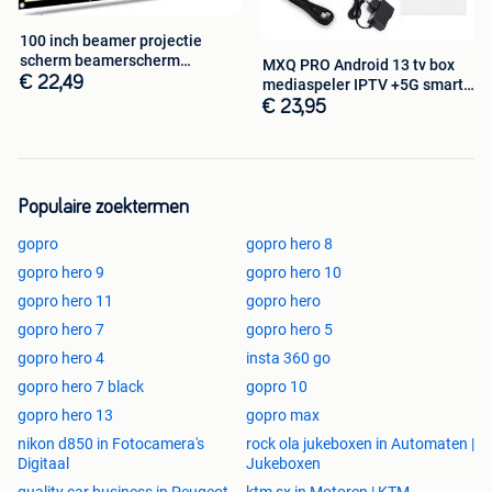
-Klarna(+0,99)
-Paypal
100 inch beamer projectie
scherm beamerscherm
-in3, betaal in 3 termijnen(+1,49)
MXQ PRO Android 13 tv box
projectiescher
€ 22,49
mediaspeler IPTV +5G smart
-Bancontact
4K 1/8G
€ 23,95
-Visa/Mastercard/Maestro/American express
-KBC/CBC
-Belfius
-Vooraf overmaken
Populaire zoektermen
-VVV + yourgift cadeaukaart
-Apple pay
gopro
gopro hero 8
-Google pay
gopro hero 9
gopro hero 10
gopro hero 11
gopro hero
Graag contact?
Voor eventuele vragen/opmerkingen kunt u de FAQ
gopro hero 7
gopro hero 5
raadplegen en/of contact met ons opnemen via de
gopro hero 4
insta 360 go
webshop, wij doen ons best om binnen 24 uur op uw
gopro hero 7 black
gopro 10
bericht te reageren.
gopro hero 13
gopro max
nikon d850 in Fotocamera's
rock ola jukeboxen in Automaten |
Met vriendelijke groeten,
Digitaal
Jukeboxen
quality car business in Peugeot
ktm sx in Motoren | KTM