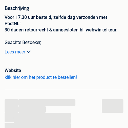
Beschrijving
Voor 17.30 uur besteld, zelfde dag verzonden met
PostNL!
30 dagen retourrecht & aangesloten bij webwinkelkeur.
Geachte Bezoeker,
Lees meer
Bestellen?
--> Ga naar onze webshop: xxlshop
Universele 50 in 1 delige combo kit geschikt voor alle
Website
action camera's, waaronder Gopro, Sjcam en Xiaomi maar
klik hier om het product te bestellen!
ook de gopro max, insta360 en DJI osmo action etc. Deze
set is ook geschikt voor alle action camera's die wij in ons
assortiment hebben.
...
Met deze zeer uitgebreide kit heeft u ruimschoots alles in
...
huis voor de meest belangrijke dingen zodat u het
...
maximale uit uw actioncam kunt halen.
...
...