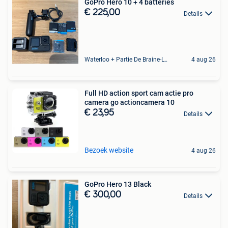
GoPro Hero 10 + 4 batteries
€ 225,00
Details
Waterloo + Partie De Braine-L'Alleud, De Ohain
4 aug 26
Full HD action sport cam actie pro
camera go actioncamera 10
€ 23,95
Details
Bezoek website
4 aug 26
GoPro Hero 13 Black
€ 300,00
Details