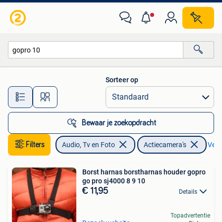
Actiecamera's
Sorteer op
Alle afstanden…
Bewaar je zoekopdracht
Filters
Audio, Tv en Foto
Actiecamera's
Verwi
Borst harnas borstharnas houder gopro
go pro sj4000 8 9 10
€ 11,95
Details
Topadvertentie