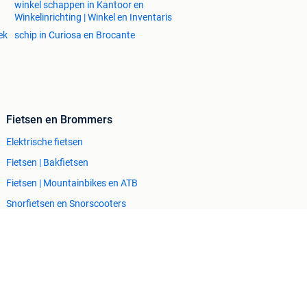
winkel schappen in Kantoor en
Winkelinrichting | Winkel en Inventaris
ek
schip in Curiosa en Brocante
Fietsen en Brommers
Elektrische fietsen
Fietsen | Bakfietsen
Fietsen | Mountainbikes en ATB
Snorfietsen en Snorscooters
Zakelijke goederen
Horeca
Kantoor en Inrichting
Machines en Bouw