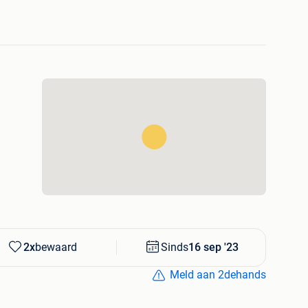
js won op het Filmfestival van Cannes en een
t Atomium.
or de oorlog in 1932 een etsdrukatelier op en etste zeer
ië. Ook etste en aquarelleerde hij in Nederland (Bergen
n Spanje. Bijzonder zijn verder zijn kleuretsen die hij
 V. de Saedeleer en A. Saverys. Deze signeerde hij met
2x
bewaard
Sinds
16 sep '23
Meld aan 2dehands