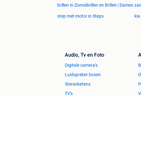
brillen in Zonnebrillen en Brillen | Dames
zad
step met motor in Steps
kia
Audio, Tv en Foto
A
Digitale camera's
Luidspreker boxen
O
Stereoketens
P
TV's
V
Huis en Inrichting
Zetels
H
Bedden
H
Stoelen
H