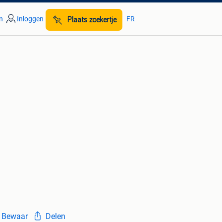
n
Inloggen
FR
Plaats zoekertje
Bewaar
Delen