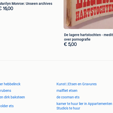
Marilyn Monroe: Unseen archives
€ 16,00
De lagere hartstochten - medit
over pornografie
€ 5,00
er hebbelinck
Kunst | Etsen en Gravures
 rubens
malfliet etsen
en dirk baksteen
de cooman ets
kamer te huur lier in Appartementen
older ets
Studio's te huur