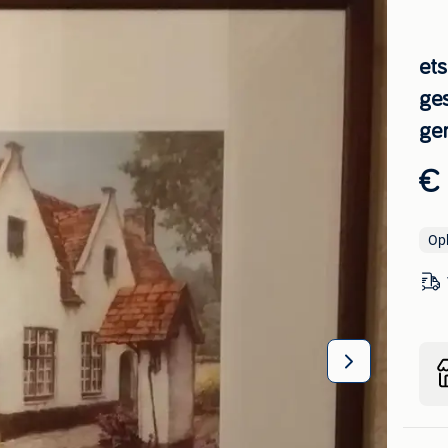
et
ges
ge
€
Op