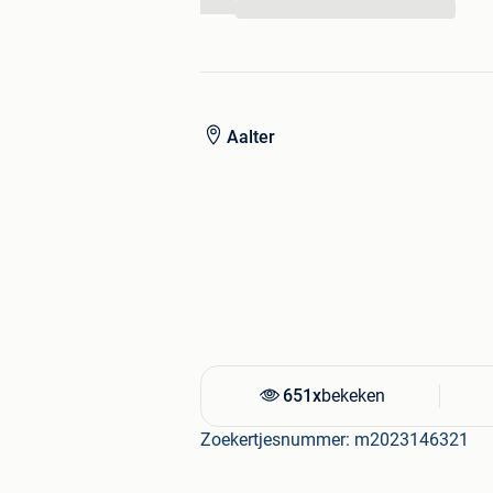
...
Naissance d'une Eau-forte die een pri
documentaire over de opbouw van he
Als beeldend kunstenaar richtte hij vo
vele pittoreske stadsgezichten in Belg
Aalter
op Zoom) en het zuiden van Frankrijk e
maakte naar werken van zijn collega's
het pseudoniem "Belin".
651x
bekeken
Zoekertjesnummer: m2023146321