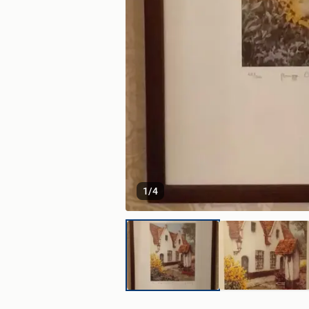
1
/
4