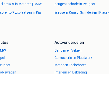
el bmw rt in Motoren | BMW
peugeot schade in Peugeot
 sorento 7 zitplaatsen in Kia
liseuse in Kunst | Schilderijen | Klassi
uto's
Auto-onderdelen
BMW
Banden en Velgen
pel
Carrosserie en Plaatwerk
eugeot
Motor en Toebehoren
olkswagen
Interieur en Bekleding
Immo
Kleding | Dames
uizen te Koop
Jurken
uizen te huur
Mutsen, Sjaals en Handschoenen
uizen Buitenland
Schoenen