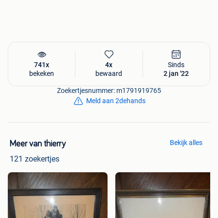
aquarelleert ook taferelen in zuid-frankrijk en spanje.
Maakt enkele kleuretsen naar schilderijen van tijdgenoten
(zie De saedeleer, a. Saverys). Een gedeelte van zijn
commerciële kleuretsproductie wordt met belin gesigneerd
741x
4x
Sinds
bekeken
bewaard
2 jan '22
Zoekertjesnummer: m1791919765
Meld aan 2dehands
Bekijk alles
Meer van thierry
121 zoekertjes