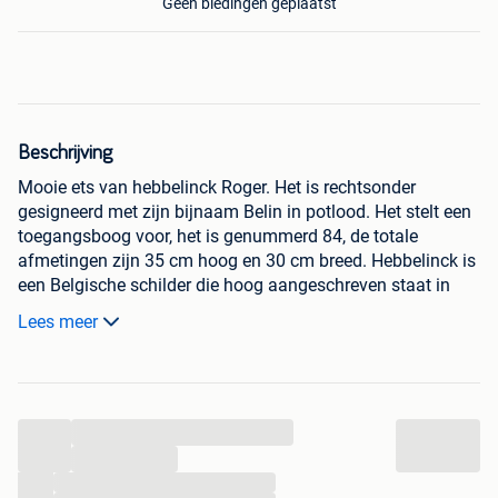
Geen biedingen geplaatst
Beschrijving
Mooie ets van hebbelinck Roger. Het is rechtsonder
gesigneerd met zijn bijnaam Belin in potlood. Het stelt een
toegangsboog voor, het is genummerd 84, de totale
afmetingen zijn 35 cm hoog en 30 cm breed. Hebbelinck is
een Belgische schilder die hoog aangeschreven staat in
arto, piron en akoun. Houten lijst met linnen canvas pass.
Lees meer
Schilder, aquarellist en etser. Filmmaker. Student aan de
academies van brussel (a. Bastien, j. Delville, g. Van
strydonck, a. Stevens en p. Mathieu) en ixelles. Leerling
...
van I. Van mens voor aquarel en j. Van santen voor
graveren. Sticht een etsatelier in 1932. Etsen vele pittoreske
...
hoekjes van Belgische kunststeden. Voert ook etsen en
...