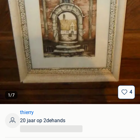
4
1
/
7
thierry
20 jaar op 2dehands
...