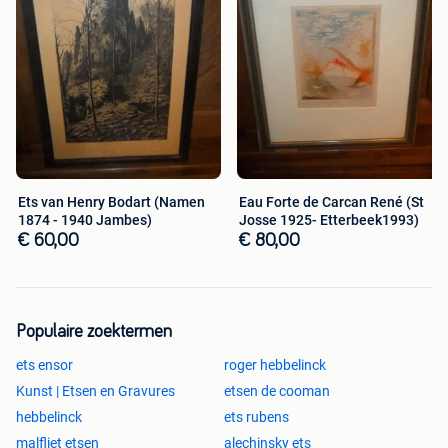
Ets van Henry Bodart (Namen
Eau Forte de Carcan René (St
1874 - 1940 Jambes)
Josse 1925- Etterbeek1993)
€ 60,00
€ 80,00
Populaire zoektermen
ets ensor
roger hebbelinck
Kunst | Etsen en Gravures
etsen de cooman
hebbelinck
ets rubens
malfliet etsen
alechinsky ets