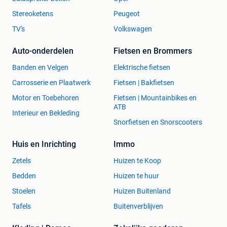
Stereoketens
Peugeot
TV's
Volkswagen
Auto-onderdelen
Fietsen en Brommers
Banden en Velgen
Elektrische fietsen
Carrosserie en Plaatwerk
Fietsen | Bakfietsen
Motor en Toebehoren
Fietsen | Mountainbikes en
ATB
Interieur en Bekleding
Snorfietsen en Snorscooters
Huis en Inrichting
Immo
Zetels
Huizen te Koop
Bedden
Huizen te huur
Stoelen
Huizen Buitenland
Tafels
Buitenverblijven