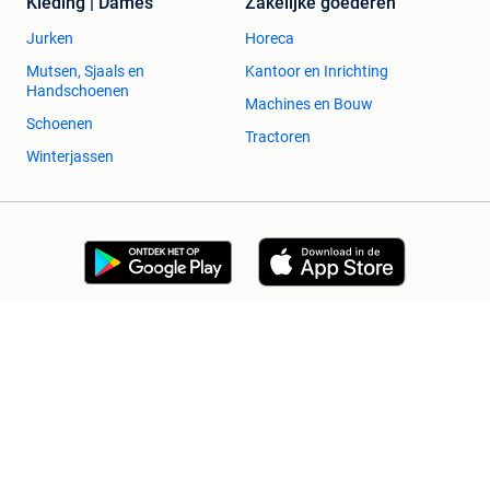
Kleding | Dames
Zakelijke goederen
Jurken
Horeca
Mutsen, Sjaals en
Kantoor en Inrichting
Handschoenen
Machines en Bouw
Schoenen
Tractoren
Winterjassen
2dehands Zakelijk
Veilig en Succesvol
Help en info
Voorwaarden
Privacyverklaring
Cookiebeleid
Privacyvoorkeuren