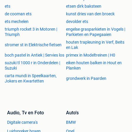
ets
etsen dirk baksteen
de cooman ets
kunst dries van den broeck
ets mechelen
devolder ets
triumph rocket 3 in Motoren |
engelse grasparkieten in Vogels |
Triumph
Parkieten en Papegaaien
houten trapleuning in Verf, Beits
stromer st in Elektrische fietsen
en Lak
boch pastel in Antiek | Servies los
primex in Modeltreinen | H0
suzuki tl 1000 r in Onderdelen |
eiken houten balken in Hout en
Suzuki
Planken
carta mundi in Speelkaarten,
grondwerk in Paarden
Jokers en Kwartetten
Audio, Tv en Foto
Auto's
Digitale camera's
BMW
Luidspreker boxen
Opel