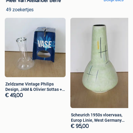
Meer van Alexander Berre
49 zoekertjes
Zeldzame Vintage Philips
Design, JAM & Olivier Sottas +
Doos
€ 49,00
Scheurich 1950s vloervaas,
Europ Linie, West Germany
Atomic
€ 95,00