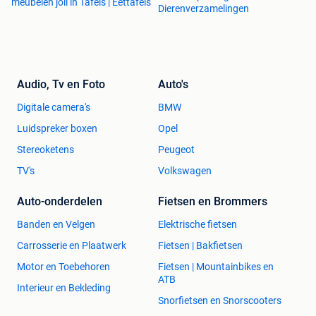
meubelen joli in Tafels | Eettafels
Dierenverzamelingen
Audio, Tv en Foto
Auto's
Digitale camera's
BMW
Luidspreker boxen
Opel
Stereoketens
Peugeot
TV's
Volkswagen
Auto-onderdelen
Fietsen en Brommers
Banden en Velgen
Elektrische fietsen
Carrosserie en Plaatwerk
Fietsen | Bakfietsen
Motor en Toebehoren
Fietsen | Mountainbikes en
ATB
Interieur en Bekleding
Snorfietsen en Snorscooters