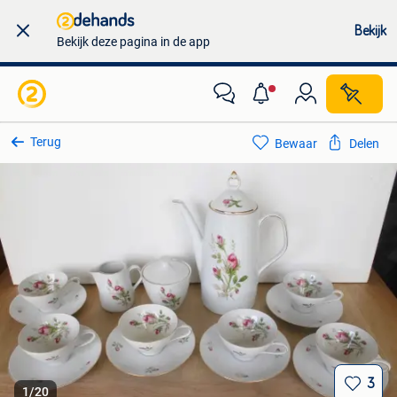
Bekijk
Bekijk deze pagina in de app
Terug
Bewaar
Delen
3
1
/
20