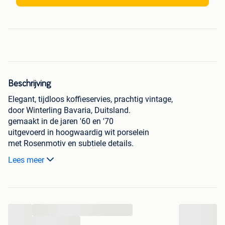
Beschrijving
Elegant, tijdloos koffieservies, prachtig vintage,
door Winterling Bavaria, Duitsland.
gemaakt in de jaren '60 en '70
uitgevoerd in hoogwaardig wit porselein
met Rosenmotiv en subtiele details.
Schitterende Mid Century uitstraling
Lees meer
tof voor de 'high tea', te etaleren of te gebruiken,
want daar dient het nog altijd het meest voor :-)
Er is géén schade aan het volledige servies,
de bordjes hebben een lichte kleurvermindering.
...
afmetingen :
...