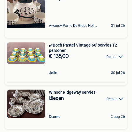
Awans+ Partie De Grace-Hollogne
31 jul 26
✔️Boch Pastel Vintage 60' servies 12
personen
€ 135,00
Details
Jette
30 jul 26
Winsor Ridgeway servies
Bieden
Details
Deurne
2 aug 26