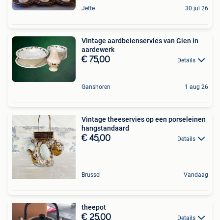
Jette
30 jul 26
Vintage aardbeienservies van Gien in
aardewerk
€ 75,00
Details
Ganshoren
1 aug 26
Vintage theeservies op een porseleinen
hangstandaard
€ 45,00
Details
Brussel
Vandaag
theepot
€ 25,00
Details