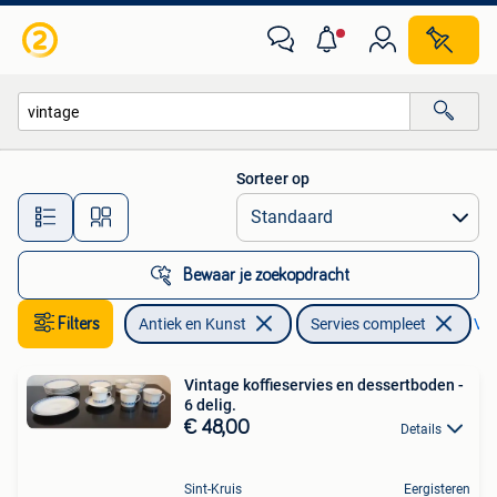
Antiek | Servies compleet
Sorteer op
Alle afstanden…
Bewaar je zoekopdracht
Filters
Antiek en Kunst
Servies compleet
Ver
Vintage koffieservies en dessertboden -
6 delig.
€ 48,00
Details
Sint-Kruis
Eergisteren