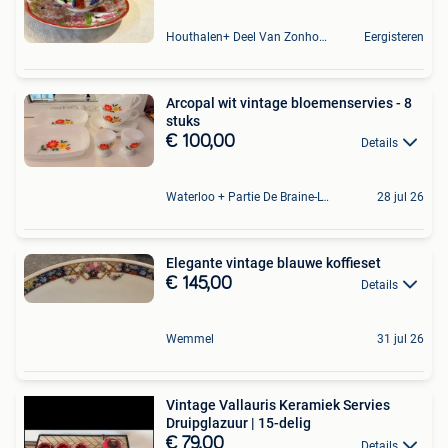
Houthalen+ Deel Van Zonhoven En Zolder
Eergisteren
Arcopal wit vintage bloemenservies - 8
stuks
€ 100,00
Details
Waterloo + Partie De Braine-L'Alleud, De Ohain
28 jul 26
Elegante vintage blauwe koffieset
€ 145,00
Details
Wemmel
31 jul 26
Vintage Vallauris Keramiek Servies
Druipglazuur | 15-delig
€ 79,00
Details