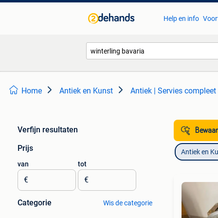
Help en info
Voor
Home
Antiek en Kunst
Antiek | Servies compleet
Verfijn resultaten
Bewaar
Prijs
Antiek en K
van
tot
€
€
Categorie
Wis de categorie