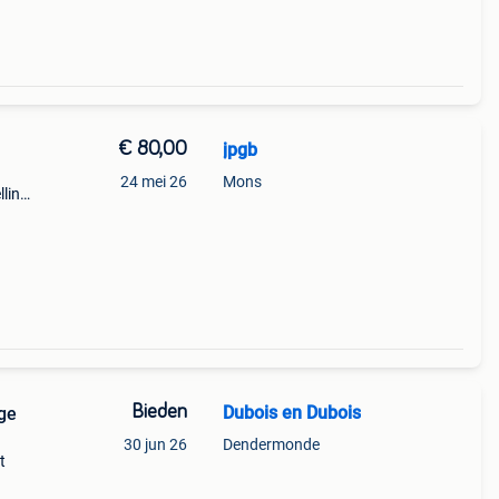
€ 80,00
jpgb
24 mei 26
Mons
lling
nde
Bieden
Dubois en Dubois
age
30 jun 26
Dendermonde
t