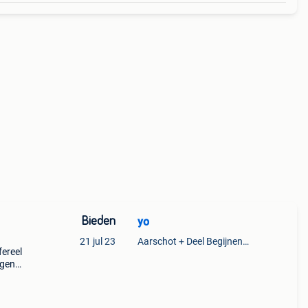
Bieden
yo
21 jul 23
Aarschot + Deel Begijnendijk
fereel
lgens
1/6-