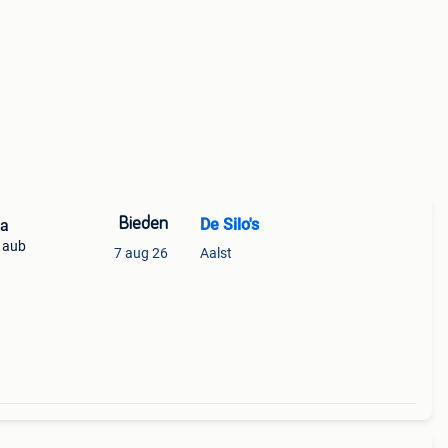
Bieden
De Silo's
ia
n aub
7 aug 26
Aalst