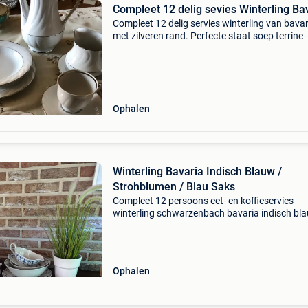
Compleet 12 delig sevies Winterling Ba
Compleet 12 delig servies winterling van bavar
met zilveren rand. Perfecte staat soep terrine 
tassen - ondertassen - dessert bordjes - platte
borden - soepborden - melk en suikerpot - koff
Ophalen
Winterling Bavaria Indisch Blauw /
Strohblumen / Blau Saks
Compleet 12 persoons eet- en koffieservies
winterling schwarzenbach bavaria indisch bl
strohblumen / blau saks in perfecte staat.
Koffiepot suikerpot melkkan sauskom schalen
kopjes met schotels d
Ophalen