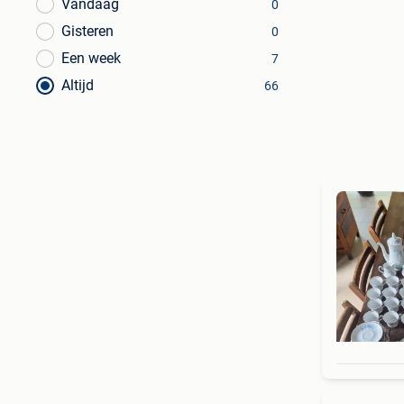
Vandaag
0
Gisteren
0
Een week
7
Altijd
66