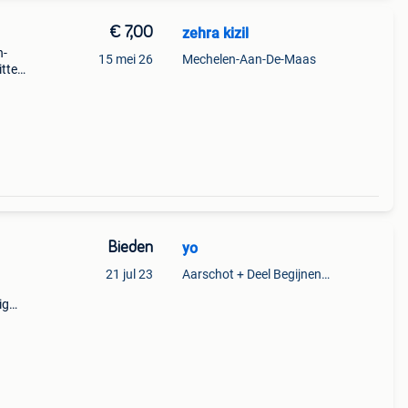
€ 7,00
zehra kizil
n-
15 mei 26
Mechelen-Aan-De-Maas
itte
Bieden
yo
21 jul 23
Aarschot + Deel Begijnendijk
ig