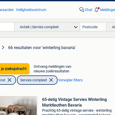
waarden
Veiligheidscentrum
Chat
Meldinge
Antiek | Servies compleet
A
66 resultaten
voor 'winterling bavaria'
Ontvang meldingen van
 je zoekopdracht
nieuwe zoekresultaten
unst
Servies compleet
Verwijder filters
65-delig Vintage Servies Winterling
Marktleuthen Bavaria
Prachtig 65-delig vintage servies - winterling