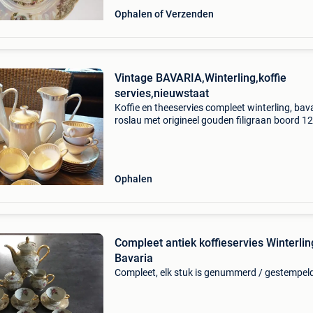
Ophalen of Verzenden
Vintage BAVARIA,Winterling,koffie
servies,nieuwstaat
Koffie en theeservies compleet winterling, bava
roslau met origineel gouden filigraan boord 12
tassen en 12 bordjes koffiekan met deksel th
met deksel waterkan nieuwstaat (enkel ter
decoratie
Ophalen
Compleet antiek koffieservies Winterlin
Bavaria
Compleet, elk stuk is genummerd / gestempel