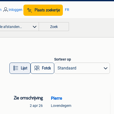
n
Inloggen
FR
Plaats zoekertje
lle afstanden…
Zoek
Sorteer op
Lijst
Foto’s
Zie omschrijving
Pierre
2 apr 26
Lovendegem