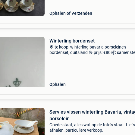
Ophalen of Verzenden
Winterling bordenset
🌟 te koop: winterling bavaria porseleinen
bordenset, duitsland 🎯 prijs: €80 📦 samenste
van de set: 12 soepborden, 11 dinerborden, 11
kleine borden en 3 grote schalen ✨ in uitsteke
staa
Ophalen
Servies vissen winterling Bavaria, vint
porselein
Goede staat, alles wat op de foto’s staat. Liefs
afhalen, particuliere verkoop.