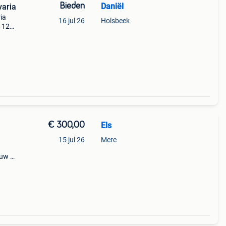
Bieden
Daniël
varia
ia
16 jul 26
Holsbeek
- 12
iekan
€ 300,00
Els
15 jul 26
Mere
auw /