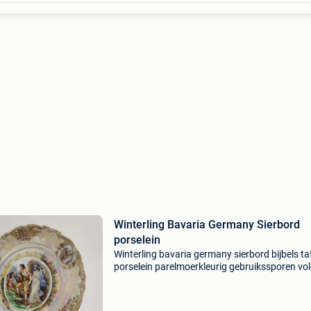
Winterling Bavaria Germany Sierbord
porselein
Winterling bavaria germany sierbord bijbels ta
porselein parelmoerkleurig gebruikssporen vo
leeftijd jaren 60-70. Afmetingen:26 cm... 7/1/
11