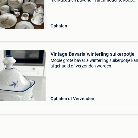
marktleuthen bavaria - varenmotief te koop
aangeboden: een zeer uitgebreid en elegant
porseleinen servies van het kwaliteitsmerk
winterling marktleuthen
Ophalen
Vintage Bavaria winterling suikerpotje
Mooie grote bavaria winterling suikerpotje ka
afgehaald of verzonden worden
Ophalen of Verzenden