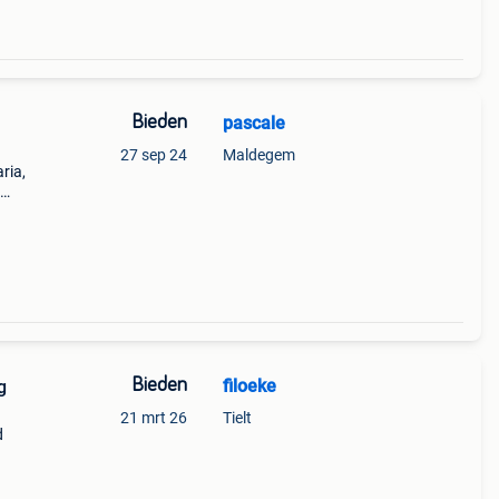
Bieden
pascale
27 sep 24
Maldegem
ria,
eekan
Bieden
filoeke
g
21 mrt 26
Tielt
d