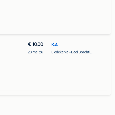
€ 10,00
K.A
n
23 mei 26
Liedekerke +Deel Borchtlombeek