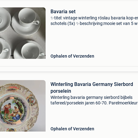
Bavaria set
✨titel: vintage winterling röslau bavaria kop-e
schotels (5x) ✨beschrijving:mooie set van 5 w
vintage kop-en-schotels van het duitse
kwaliteitsmerk winterling röslau (bavaria).
✨Gemaakt van hoogw
Ophalen of Verzenden
Winterling Bavaria Germany Sierbord
porselein
Winterling bavaria germany sierbord bijbels
tafereel/porselein jaren 60-70. Parelmoerkleur
gebruikssporen volgens leeftijd afmetingen:26
cm... 7/1/1/7-11
Ophalen of Verzenden