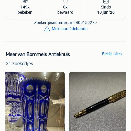
149x
0x
Sinds
bekeken
bewaard
10 jun '26
Zoekertjesnummer: m2409159279
Meld aan 2dehands
Bekijk alles
Meer van Bommels Antiekhuis
31 zoekertjes