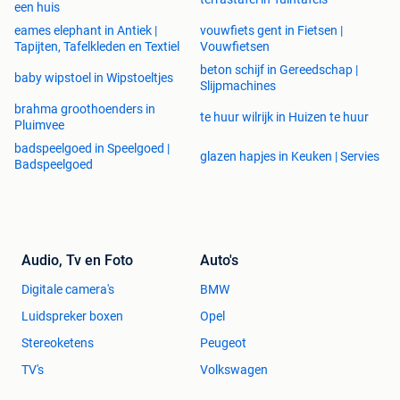
een huis
eames elephant in Antiek |
vouwfiets gent in Fietsen |
Tapijten, Tafelkleden en Textiel
Vouwfietsen
beton schijf in Gereedschap |
baby wipstoel in Wipstoeltjes
Slijpmachines
brahma groothoenders in
te huur wilrijk in Huizen te huur
Pluimvee
badspeelgoed in Speelgoed |
glazen hapjes in Keuken | Servies
Badspeelgoed
Audio, Tv en Foto
Auto's
Digitale camera's
BMW
Luidspreker boxen
Opel
Stereoketens
Peugeot
TV's
Volkswagen