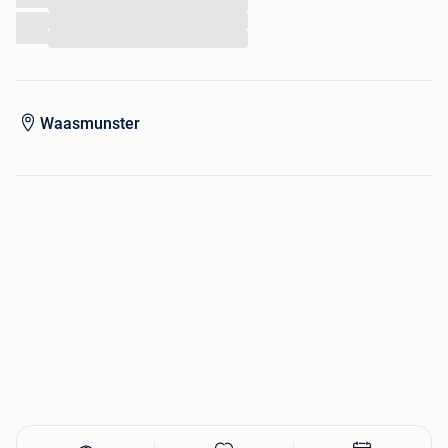
...
...
...
Perfecte staat
Geen chips, barsten of restauraties
Enkel lichte gebruikssporen aan de onderzijde
Waasmunster
Een prachtig verzamelstuk voor liefhebbers van Val Saint
Lambert en kwalitatief Belgisch kristal.