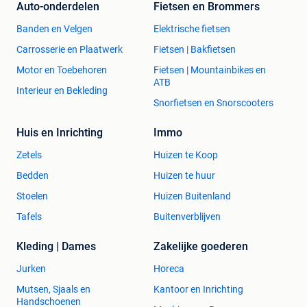
Auto-onderdelen
Fietsen en Brommers
Banden en Velgen
Elektrische fietsen
Carrosserie en Plaatwerk
Fietsen | Bakfietsen
Motor en Toebehoren
Fietsen | Mountainbikes en
ATB
Interieur en Bekleding
Snorfietsen en Snorscooters
Huis en Inrichting
Immo
Zetels
Huizen te Koop
Bedden
Huizen te huur
Stoelen
Huizen Buitenland
Tafels
Buitenverblijven
Kleding | Dames
Zakelijke goederen
Jurken
Horeca
Mutsen, Sjaals en
Kantoor en Inrichting
Handschoenen