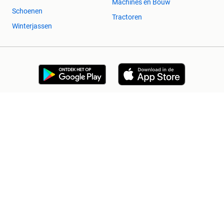
Machines en Bouw
Schoenen
Tractoren
Winterjassen
2dehands Zakelijk
Veilig en Succesvol
Help en info
Voorwaarden
Privacyverklaring
Cookiebeleid
Privacyvoorkeuren
Over 2dehands
Adevinta
Sitemap