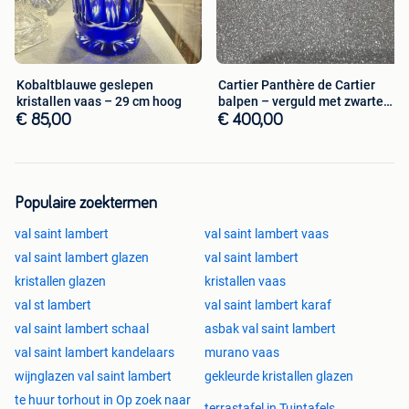
Kobaltblauwe geslepen
Cartier Panthère de Cartier
kristallen vaas – 29 cm hoog
balpen – verguld met zwarte
lak
€ 85,00
€ 400,00
Populaire zoektermen
val saint lambert
val saint lambert vaas
val saint lambert glazen
val saint lambert
kristallen glazen
kristallen vaas
val st lambert
val saint lambert karaf
val saint lambert schaal
asbak val saint lambert
val saint lambert kandelaars
murano vaas
wijnglazen val saint lambert
gekleurde kristallen glazen
te huur torhout in Op zoek naar
terrastafel in Tuintafels