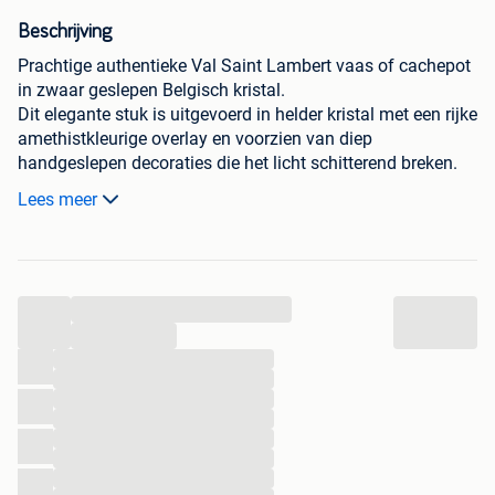
Beschrijving
Prachtige authentieke Val Saint Lambert vaas of cachepot
in zwaar geslepen Belgisch kristal.
Dit elegante stuk is uitgevoerd in helder kristal met een rijke
amethistkleurige overlay en voorzien van diep
handgeslepen decoraties die het licht schitterend breken.
De combinatie van het zware kristal, de verfijnde slijpingen
Lees meer
en de warme paarse kleur maakt dit een bijzonder
decoratief verzamelobject.
Onderaan gegraveerd
Val Saint Lambert
, wat de
authenticiteit van dit Belgische kwaliteitskristal bevestigt.
...
Afmetingen
...
...
...
Hoogte: 20 cm
...
...
Diameter: 14 cm
...
...
...
Conditie