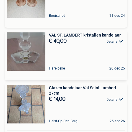
Booischot
11 dec 24
VAL ST. LAMBERT kristallen kandelaar
€ 40,00
Details
Harelbeke
20 dec 25
Glazen kandelaar Val Saint Lambert
27cm
€ 14,00
Details
Heist-Op-Den-Berg
25 apr 26