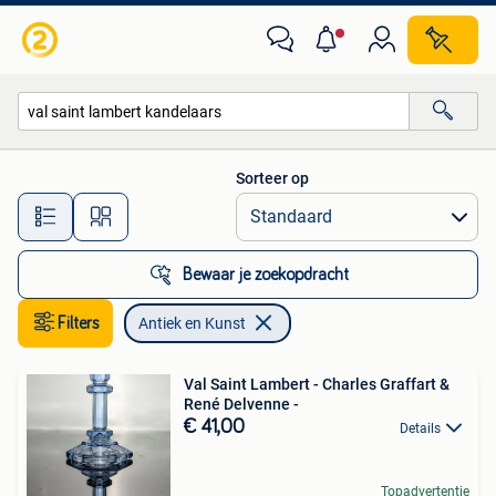
Antiek en Kunst
Sorteer op
Alle afstanden…
Bewaar je zoekopdracht
Filters
Antiek en Kunst
Val Saint Lambert - Charles Graffart &
René Delvenne -
€ 41,00
Details
Topadvertentie