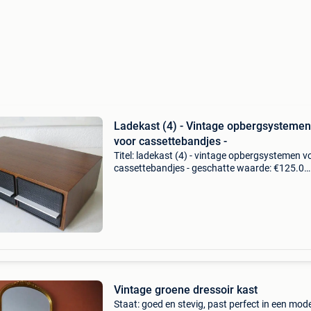
Ladekast (4) - Vintage opbergsystemen
voor cassettebandjes -
Titel: ladekast (4) - vintage opbergsystemen v
cassettebandjes - geschatte waarde: €125.0
Belangrijk: winnende biedingen zijn exclusief 
koperbescherming + €3 luxe vintage
opbergsysteme
Vintage groene dressoir kast
Staat: goed en stevig, past perfect in een mod