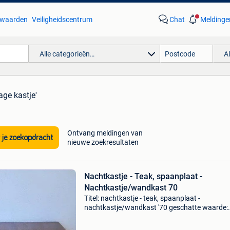
waarden
Veiligheidscentrum
Chat
Meldinge
Alle categorieën…
A
age kastje'
Ontvang meldingen van
 je zoekopdracht
nieuwe zoekresultaten
Nachtkastje - Teak, spaanplaat -
Nachtkastje/wandkast 70
Titel: nachtkastje - teak, spaanplaat -
nachtkastje/wandkast '70 geschatte waarde:
€90.0 Belangrijk: winnende biedingen zijn excl
9% koperbescherming + €3 vintage deens mid