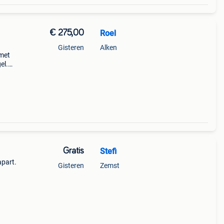
€ 275,00
Roel
Gisteren
Alken
 met
el.
ury
ginele
Gratis
Stefi
apart.
Gisteren
Zemst