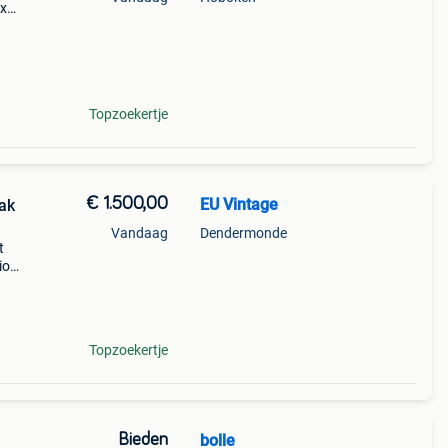
 x
Topzoekertje
€ 1.500,00
EU Vintage
Vandaag
Dendermonde
t
io
eg,
Topzoekertje
Bieden
bolle