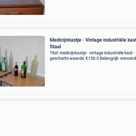
centry t
Medicijnkastje - Vintage industriële kast
Staal
Titel: medicijnkastje - vintage industriële kast -
geschatte waarde: €150.0 Belangrijk: winnen
biedingen zijn exclusief 9% koperbescherming
wij bieden u een mooie industriële ka