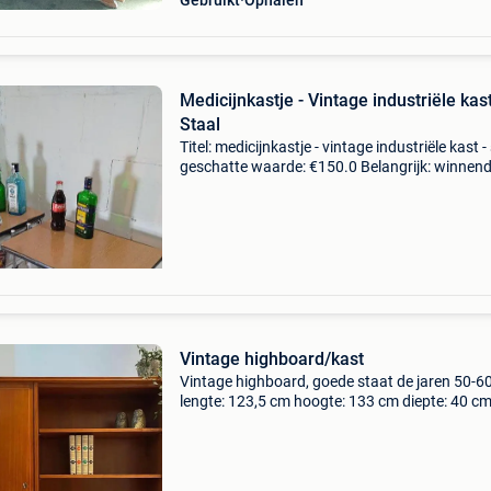
Gebruikt
Ophalen
Medicijnkastje - Vintage industriële kast
Staal
Titel: medicijnkastje - vintage industriële kast -
geschatte waarde: €150.0 Belangrijk: winnen
biedingen zijn exclusief 9% koperbescherming
wij bieden u een mooie industriële ka
Vintage highboard/kast
Vintage highboard, goede staat de jaren 50-6
lengte: 123,5 cm hoogte: 133 cm diepte: 40 c