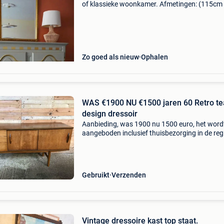
of klassieke woonkamer. Afmetingen: (115cm
45cm x 125cm) [lxbxh] ophalen in hoboken!
Zo goed als nieuw
Ophalen
WAS €1900 NU €1500 jaren 60 Retro teak
design dressoir
Aanbieding, was 1900 nu 1500 euro, het word
aangeboden inclusief thuisbezorging in de reg
antwerpen, gent en brussel. Woont u verder w
stuur ons dan gerust een e-mail met uw
woonplaats, zodat wi
Gebruikt
Verzenden
Vintage dressoire kast top staat.