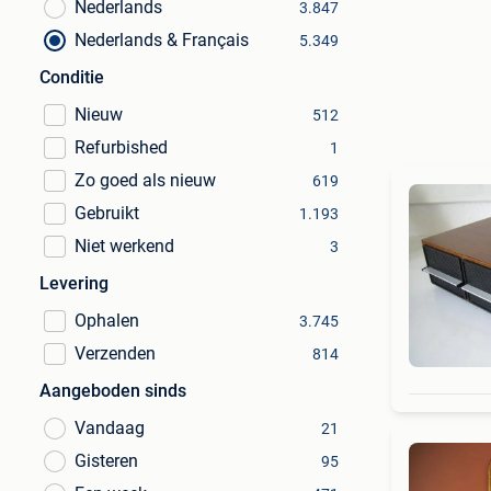
Nederlands
3.847
Nederlands & Français
5.349
Conditie
Nieuw
512
Refurbished
1
Zo goed als nieuw
619
Gebruikt
1.193
Niet werkend
3
Levering
Ophalen
3.745
Verzenden
814
Aangeboden sinds
Vandaag
21
Gisteren
95