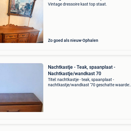
Vintage dressoire kast top staat.
Zo goed als nieuw
Ophalen
Nachtkastje - Teak, spaanplaat -
Nachtkastje/wandkast 70
Titel: nachtkastje - teak, spaanplaat -
nachtkastje/wandkast '70 geschatte waarde:
€90.0 Belangrijk: winnende biedingen zijn excl
9% koperbescherming + €3 vintage deens mid
centry t