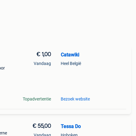
€ 1,00
Catawiki
Vandaag
Heel België
oor
9%
Topadvertentie
Bezoek website
€ 55,00
Tessa Do
erne
Vandaag
Hoboken