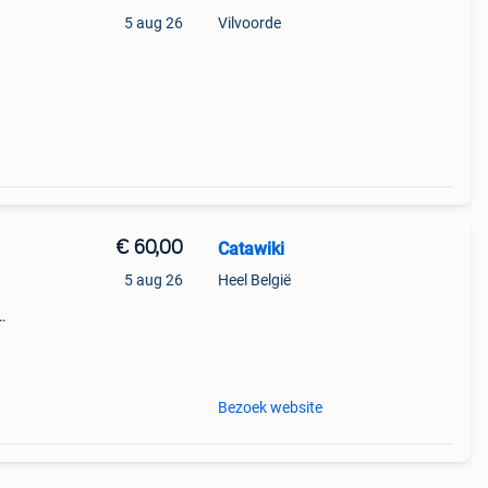
5 aug 26
Vilvoorde
€ 60,00
Catawiki
5 aug 26
Heel België
usief
-
Bezoek website