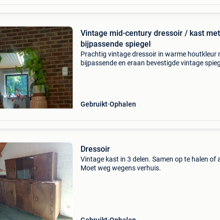
Vintage mid-century dressoir / kast met
bijpassende spiegel
Prachtig vintage dressoir in warme houtkleur
bijpassende en eraan bevestigde vintage spieg
Een karaktervol meubel met typische mid-cent
uitstraling, mooie schuine houten poten en ori
r
Gebruikt
Ophalen
Dressoir
Vintage kast in 3 delen. Samen op te halen of 
Moet weg wegens verhuis.