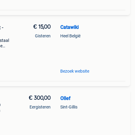
€ 15,00
Catawiki
 -
Gisteren
Heel België
 staal
de
 + €3
Bezoek website
€ 300,00
Ollef
0
Eergisteren
Sint-Gillis
m