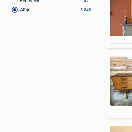
Een week
471
Altijd
3.848