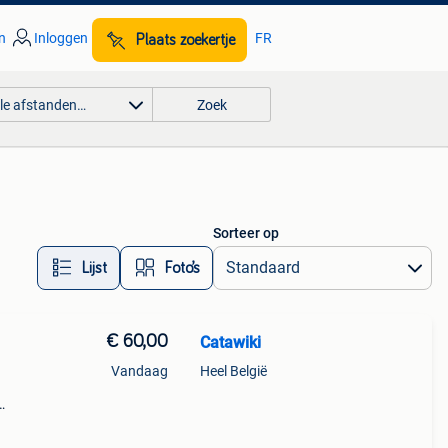
n
Inloggen
FR
Plaats zoekertje
lle afstanden…
Zoek
Sorteer op
Lijst
Foto’s
€ 60,00
Catawiki
Vandaag
Heel België
usief
-