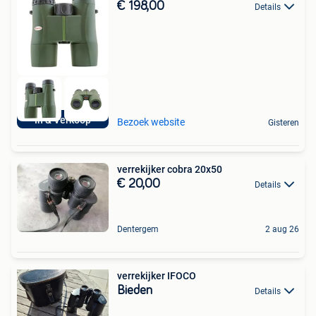
€ 198,00
Details
In & Verkoop
Bezoek website
Gisteren
verrekijker cobra 20x50
€ 20,00
Details
Dentergem
2 aug 26
verrekijker IFOCO
Bieden
Details