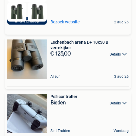
In & Verkoop
Bezoek website
2 aug 26
Eschenbach arena D+ 10x50 B
verrekijker
€ 125,00
Details
Alleur
3 aug 26
Ps5 controller
Bieden
Details
Sint-Truiden
Vandaag