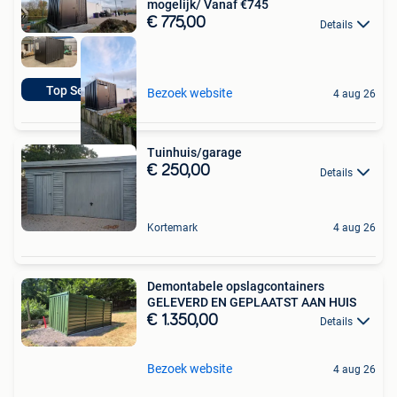
mogelijk/ Vanaf €745
€ 775,00
Details
Top Service
Bezoek website
4 aug 26
Tuinhuis/garage
€ 250,00
Details
Kortemark
4 aug 26
Demontabele opslagcontainers
GELEVERD EN GEPLAATST AAN HUIS
€ 1.350,00
Details
Bezoek website
4 aug 26