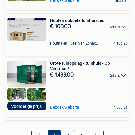
Bezoek website
Gisteren
Houten dubbele tuinhuisdeur
€ 100,00
Details
Houthalen+ Deel Van Zonhoven En Zolder
4 aug 26
Grote tuinopslag - tuinhuis - Op
Voorraad!
€ 1.499,00
Details
Voordelige prijs!
Bezoek website
4 aug 26