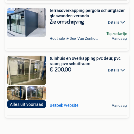
terrasoverkapping pergola schuifglazen
glaswanden veranda
Zie omschrijving
Details
Topzoekertje
Houthalen+ Deel Van Zonhoven En Zolder
Vandaag
tuinhuis en overkapping pvc deur, pvc
raam, pvc schuifraam
€ 200,00
Details
Alles uit voorraad
Bezoek website
Vandaag