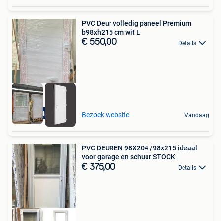
PVC Deur volledig paneel Premium
b98xh215 cm wit L
€ 550,00
Details
Buitendraaiend
Bezoek website
Vandaag
PVC DEUREN 98X204 /98x215 ideaal
voor garage en schuur STOCK
€ 375,00
Details