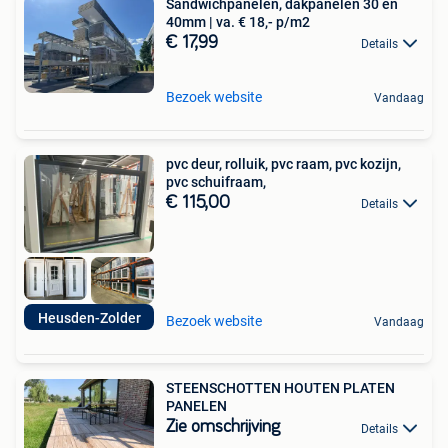
Sandwichpanelen, dakpanelen 30 en
40mm | va. € 18,- p/m2
€ 17,99
Details
Bezoek website
Vandaag
pvc deur, rolluik, pvc raam, pvc kozijn,
pvc schuifraam,
€ 115,00
Details
Heusden-Zolder
Bezoek website
Vandaag
STEENSCHOTTEN HOUTEN PLATEN
PANELEN
Zie omschrijving
Details