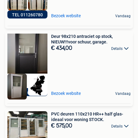
TEL 011260780
Bezoek website
Vandaag
Deur 98x210 antraciet op stock,
NIEUW!!!voor schuur, garage.
€ 434,00
Details
5-punt sluiting
Bezoek website
Vandaag
PVC deuren 110x210 HR++ half glas-
ideaal voor woning STOCK.
€ 575,00
Details