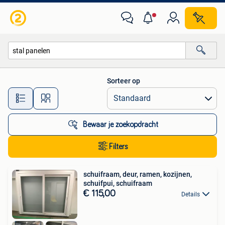
Alle categorieën…
Sorteer op
Alle afstanden…
Bewaar je zoekopdracht
Filters
schuifraam, deur, ramen, kozijnen,
schuifpui, schuifraam
€ 115,00
Details