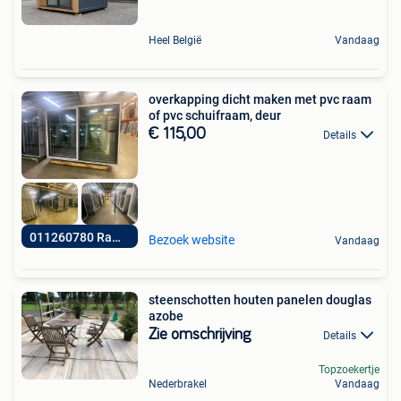
Heel België
Vandaag
overkapping dicht maken met pvc raam
of pvc schuifraam, deur
€ 115,00
Details
011260780 Ramenhal
Bezoek website
Vandaag
steenschotten houten panelen douglas
azobe
Zie omschrijving
Details
Topzoekertje
Nederbrakel
Vandaag