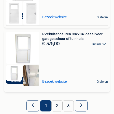
Veel op Stock!
Bezoek website
Gisteren
PVCbuitendeuren 98x204 ideaal voor
garage,schuur of tuinhuis
€ 375,00
Details
Snelle levering
Bezoek website
Gisteren
1
2
3