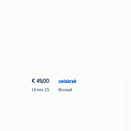
€ 49,00
celakrak
10 nov 25
Brussel