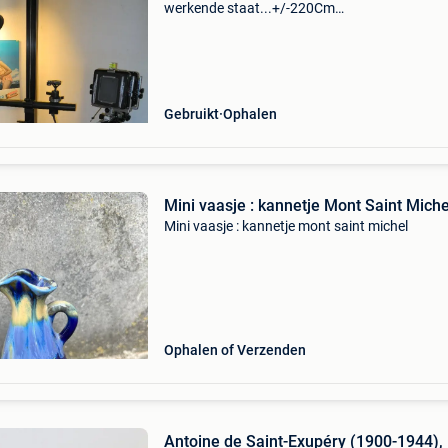
werkende staat...+/-220Cm
hoog....40/45Kgr....Met manfrotto balhoofd t
168 en 6 hoekig plaatje met 1/4" schroef....Zui
verwijder worden van de v
Gebruikt
Ophalen
Mini vaasje : kannetje Mont Saint Miche
Mini vaasje : kannetje mont saint michel
Ophalen of Verzenden
Antoine de Saint-Exupéry (1900-1944),