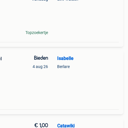
ype
l kan
Topzoekertje
Bieden
Isabelle
l
4 aug 26
Berlare
€ 1,00
Catawiki