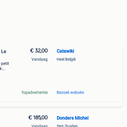
€ 32,00
Catawiki
 Le
Vandaag
Heel België
 petit
k:
ry -
Topadvertentie
Bezoek website
€ 185,00
Donders Michel
Vandaag
Sint-Truiden