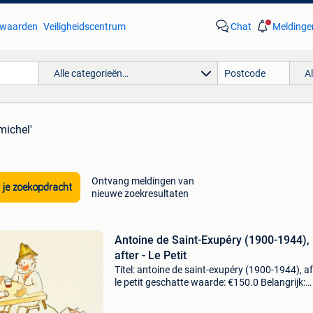
waarden
Veiligheidscentrum
Chat
Meldinge
Alle categorieën…
A
michel'
Ontvang meldingen van
 je zoekopdracht
nieuwe zoekresultaten
Antoine de Saint-Exupéry (1900-1944),
after - Le Petit
Titel: antoine de saint-exupéry (1900-1944), af
le petit geschatte waarde: €150.0 Belangrijk:
winnende biedingen zijn exclusief 9%
koperbescherming + €3 antoine de saint-exupér