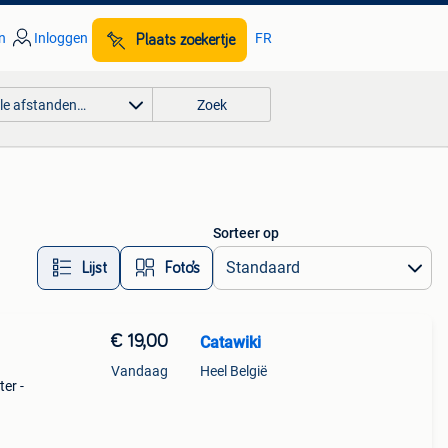
n
Inloggen
FR
Plaats zoekertje
lle afstanden…
Zoek
Sorteer op
Lijst
Foto’s
€ 19,00
Catawiki
Vandaag
Heel België
ter -
y, "