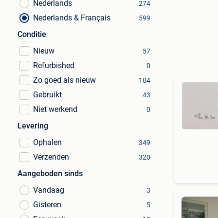
Nederlands
274
Nederlands & Français
599
Conditie
Nieuw
57
Refurbished
0
Zo goed als nieuw
104
Gebruikt
43
Niet werkend
0
Levering
Ophalen
349
Verzenden
320
Aangeboden sinds
Vandaag
3
Gisteren
5