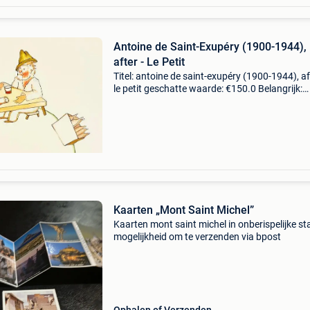
Antoine de Saint-Exupéry (1900-1944),
after - Le Petit
Titel: antoine de saint-exupéry (1900-1944), af
le petit geschatte waarde: €150.0 Belangrijk:
winnende biedingen zijn exclusief 9%
koperbescherming + €3 antoine de saint-exupér
Kaarten „Mont Saint Michel”
Kaarten mont saint michel in onberispelijke st
mogelijkheid om te verzenden via bpost