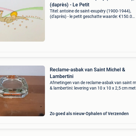
(daprès) - Le Petit
Titel: antoine de saint-exupéry (1900-1944),
(d'après) - le petit geschatte waarde: €150.0
Belangrijk: winnende biedingen zijn exclusief 
koperbescherming + €3 antoine de saint-exup
Reclame-asbak van Saint Michel &
Lambertini
Afmetingen van de reclame-asbak van saint m
& lambertini: levering van 10 x 10 x 2,5 cm met
bpost of met mondial relay, de kosten worden
berekend op basis van het gewicht en de
bestemming van
Zo goed als nieuw
Ophalen of Verzenden