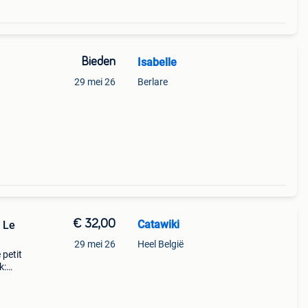
Bieden
Isabelle
29 mei 26
Berlare
€ 32,00
Catawiki
 Le
29 mei 26
Heel België
 petit
k:
ry -