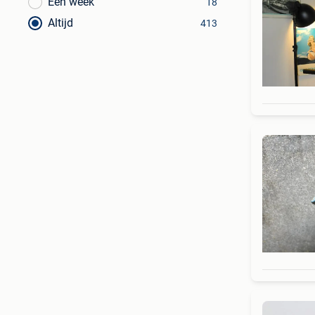
Een week
18
Altijd
413