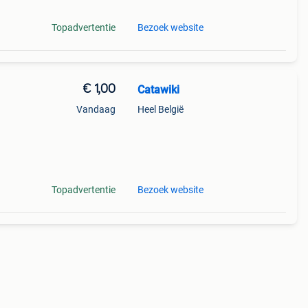
Topadvertentie
Bezoek website
€ 1,00
Catawiki
Vandaag
Heel België
9%
éry
Topadvertentie
Bezoek website