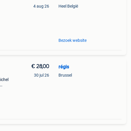
4 aug 26
Heel België
9%
éry
Bezoek website
€ 28,00
régis
30 jul 26
Brussel
ichel