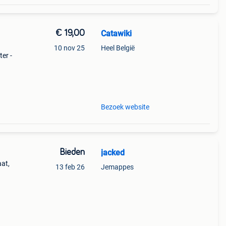
€ 19,00
Catawiki
10 nov 25
Heel België
ter -
y, "
Bezoek website
Bieden
jacked
aat,
13 feb 26
Jemappes