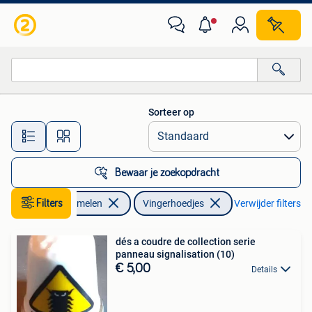
Vingerhoedjes
Sorteer op
Alle afstanden…
Bewaar je zoekopdracht
Filters
Verzamelen
Vingerhoedjes
Verwijder filters
dés a coudre de collection serie
panneau signalisation (10)
€ 5,00
Details