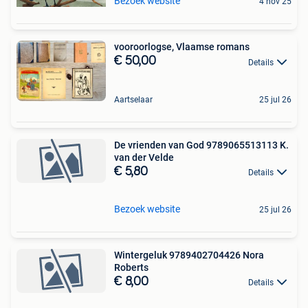
Bezoek website
4 nov 25
vooroorlogse, Vlaamse romans
€ 50,00
Details
Aartselaar
25 jul 26
De vrienden van God 9789065513113 K.
van der Velde
€ 5,80
Details
Bezoek website
25 jul 26
Wintergeluk 9789402704426 Nora
Roberts
€ 8,00
Details