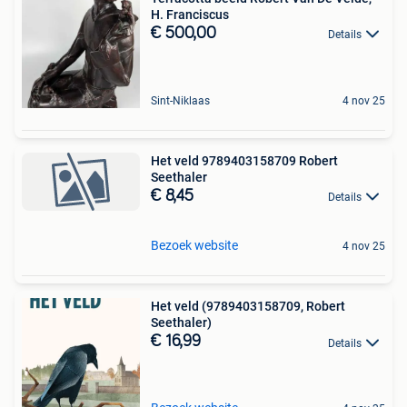
H. Franciscus
€ 500,00
Details
Sint-Niklaas
4 nov 25
Het veld 9789403158709 Robert
Seethaler
€ 8,45
Details
Bezoek website
4 nov 25
Het veld (9789403158709, Robert
Seethaler)
€ 16,99
Details