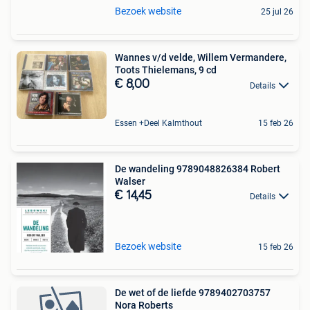
Bezoek website
25 jul 26
Wannes v/d velde, Willem Vermandere,
Toots Thielemans, 9 cd
€ 8,00
Details
Essen +Deel Kalmthout
15 feb 26
De wandeling 9789048826384 Robert
Walser
€ 14,45
Details
Bezoek website
15 feb 26
De wet of de liefde 9789402703757
Nora Roberts