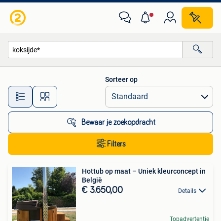
Alle categorieën…
Sorteer op
Alle afstanden…
Bewaar je zoekopdracht
Filters
Hottub op maat – Uniek kleurconcept in
België
€ 3.650,00
Details
Topadvertentie