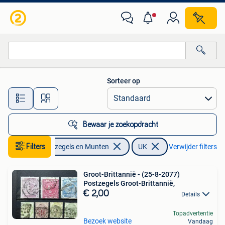
Postzegels | Europa | UK
Sorteer op
Alle afstanden…
Bewaar je zoekopdracht
Filters
Postzegels en Munten
UK
Verwijder filters
Groot-Brittannië - (25-8-2077)
Postzegels Groot-Brittannië,
€ 2,00
Details
Topadvertentie
Bezoek website
Vandaag