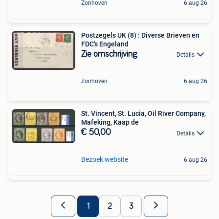
Zonhoven
6 aug 26
Postzegels UK (8) : Diverse Brieven en
FDC's Engeland
Zie omschrijving
Details
Zonhoven
6 aug 26
St. Vincent, St. Lucia, Oil River Company,
Mafeking, Kaap de
€ 50,00
Details
Bezoek website
6 aug 26
1
2
3