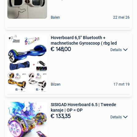
Balen
22 mei 26
Hoverboard 6,5" Bluetooth +
machnetische Gyroscoop ( rbg led
€ 148,00
Details
Bilzen
17 mrt 19
SISIGAD Hoverboard 6.5 | Tweede
kansje | OP = OP
€ 133,35
Details