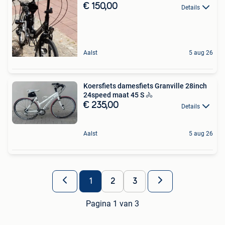
€ 150,00
Details
Aalst
5 aug 26
Koersfiets damesfiets Granville 28inch
24speed maat 45 S 🚴
€ 235,00
Details
Aalst
5 aug 26
1
2
3
Pagina 1 van 3