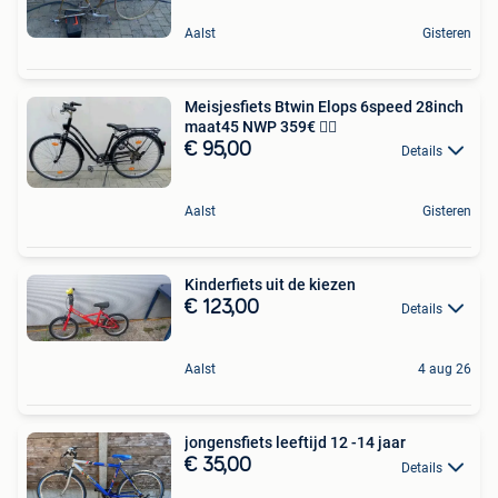
Aalst
Gisteren
Meisjesfiets Btwin Elops 6speed 28inch
maat45 NWP 359€ 🚴‍♂️
€ 95,00
Details
Aalst
Gisteren
Kinderfiets uit de kiezen
€ 123,00
Details
Aalst
4 aug 26
jongensfiets leeftijd 12 -14 jaar
€ 35,00
Details