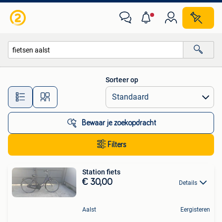
Alle categorieën…
Sorteer op
Alle afstanden…
Bewaar je zoekopdracht
Filters
Station fiets
€ 30,00
Details
Aalst
Eergisteren