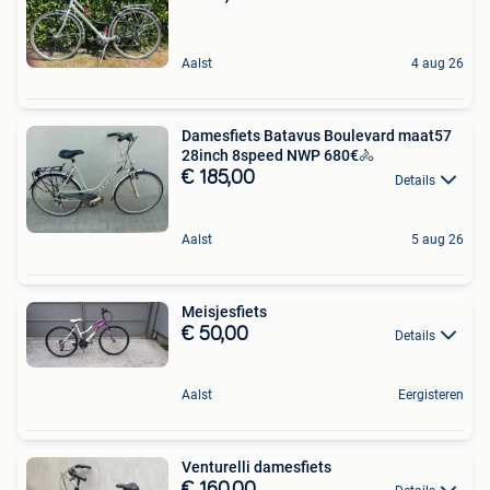
Aalst
4 aug 26
Damesfiets Batavus Boulevard maat57
28inch 8speed NWP 680€🚴
€ 185,00
Details
Aalst
5 aug 26
Meisjesfiets
€ 50,00
Details
Aalst
Eergisteren
Venturelli damesfiets
€ 160,00