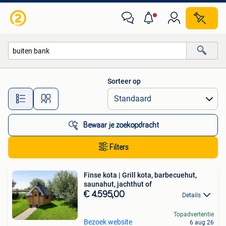
Alle categorieën…
Sorteer op
Alle afstanden…
Bewaar je zoekopdracht
Filters
Finse kota | Grill kota, barbecuehut,
saunahut, jachthut of
€ 4.595,00
Details
Topadvertentie
Bezoek website
6 aug 26