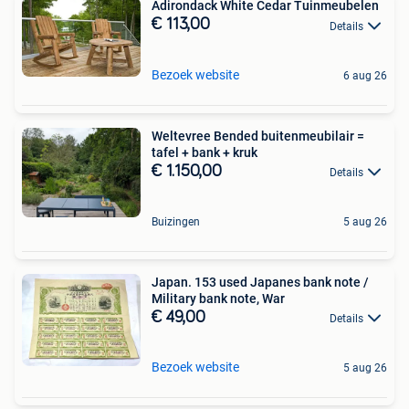
Adirondack White Cedar Tuinmeubelen
€ 113,00
Details
Bezoek website
6 aug 26
Weltevree Bended buitenmeubilair =
tafel + bank + kruk
€ 1.150,00
Details
Buizingen
5 aug 26
Japan. 153 used Japanes bank note /
Military bank note, War
€ 49,00
Details
Bezoek website
5 aug 26