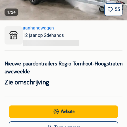
53
1
/
24
aanhangwagen
12 jaar op 2dehands
...
Nieuwe paardentrailers Regio Turnhout-Hoogstraten
awcweelde
Zie omschrijving
Website