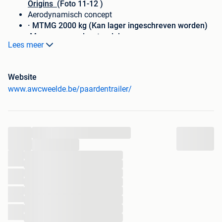
Origins
(Foto 11-12 )
Aerodynamisch concept
· MTMG 2000 kg (Kan lager ingeschreven worden)
Monocoque polyester dak en neus
Lees meer
Versterkte polyester
Aluminium bodem/vloer
Website
Aluminium zijwanden
www.awcweelde.be/paardentrailer/
Airtech achterzeil
Achterklep/deur combinatie
Trapbescherming + kussens standaard
Grote zadelkamer
...
Automatisch neuswiel
...
Zijdeur
...
...
...
Nieuwe
Z
eer ruime 2 paardentrailer
Cheval LIberte
...
Gold 3
...
...
...
(Foto 13-14)
...