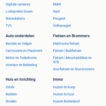
Aluminium zijwanden
Digitale camera's
BMW
Airtech achterzeil
Luidspreker boxen
Opel
Achterklep/deur combinatie
Trapbescherming + kussens standaard
Stereoketens
Peugeot
Grote zadelkamer
TV's
Volkswagen
Automatisch neuswiel
Grote zijdeur
Auto-onderdelen
Fietsen en Brommers
Wielen : 185/65R14
Banden en Velgen
Elektrische fietsen
3e remlicht standaard
2x Voorramen + 2x Zijramen
Carrosserie en Plaatwerk
Fietsen | Bakfietsen
Motor en Toebehoren
Fietsen | Mountainbikes en
ATB
Interieur en Bekleding
Nieuwe
Anssems Exelente
2 paardentrailer
Snorfietsen en Snorscooters
Huis en Inrichting
Immo
Volledig polyester (Foto 12)
Zetels
Huizen te Koop
Met zadelkamer, trapbescherming, Kussens.
MTMG 2000 KG
Bedden
Huizen te huur
Stoelen
Huizen Buitenland