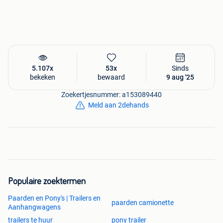
Touring Jumping (Standaard zadelkamer)
(Foto 15)
Aerodynamisch concept
· MTMG 2600 kg (Kan lager ingeschreven worden)
5.107x
53x
Sinds
Suspension PULLMAN 2 (Rijd zeer zacht)
bekeken
bewaard
9 aug '25
Monocoque polyester dak en neus
Zoekertjesnummer: a153089440
Versterkte polyester
Meld aan 2dehands
Aluminium bodem/vloer
Aluminium zijwanden
Airtech achterzeil
Achterklep/deur combinatie
Trapbescherming + kussens standaard
Grote zadelkamer
Populaire zoektermen
Automatisch neuswiel
Grote zijdeur
Paarden en Pony's | Trailers en
paarden camionette
Wielen : 185/65R14
Aanhangwagens
3e remlicht standaard
trailers te huur
pony trailer