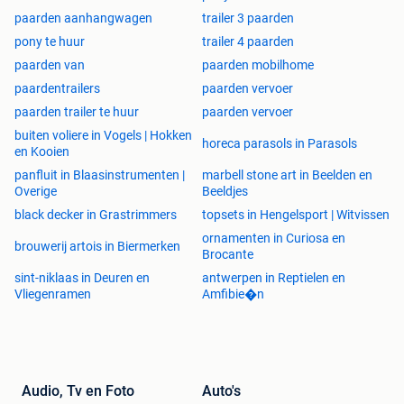
2x Voorramen + 2x Zijramen
paarden aanhangwagen
trailer 3 paarden
pony te huur
trailer 4 paarden
paarden van
paarden mobilhome
Nieuwe Z
eer ruime 2 paardentrailer
Cheval LIberte Touring
paardentrailers
paarden vervoer
Jumping (Hoge zadelkamer)
paarden trailer te huur
paarden vervoer
buiten voliere in Vogels | Hokken
(Foto 15-16 )
horeca parasols in Parasols
en Kooien
panfluit in Blaasinstrumenten |
marbell stone art in Beelden en
Overige
Beeldjes
Aerodynamisch concept
black decker in Grastrimmers
MTMG 2600 kg (Kan lager ingeschreven worden)
topsets in Hengelsport | Witvissen
Suspension PULLMAN 2 (Rijd zeer zacht)
ornamenten in Curiosa en
brouwerij artois in Biermerken
Links en rechts toegangsdeuren en zadelkamer langs
Brocante
links en rechts toegankelijk
sint-niklaas in Deuren en
antwerpen in Reptielen en
Vliegenramen
Hengstenschot
Amfibie�n
Tussenschot in aluminium met 2 wegklapbare
panelen met middenpaal
Monocoque polyester dak en neus
Versterkte polyester
Audio, Tv en Foto
Auto's
Aluminium bodem/vloer