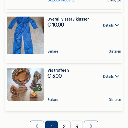
Bezoek website
6 aug 26
Overall visser / klusser
€ 10,00
Details
Berlare
Gisteren
Vis troffeën
€ 3,00
Details
Berlare
Gisteren
1
2
3