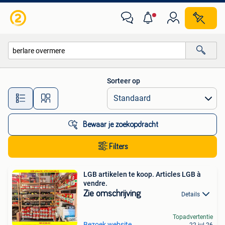
Alle categorieën…
Sorteer op
Alle afstanden…
Bewaar je zoekopdracht
Filters
LGB artikelen te koop. Articles LGB à
vendre.
Zie omschrijving
Details
Topadvertentie
Bezoek website
22 jul 26