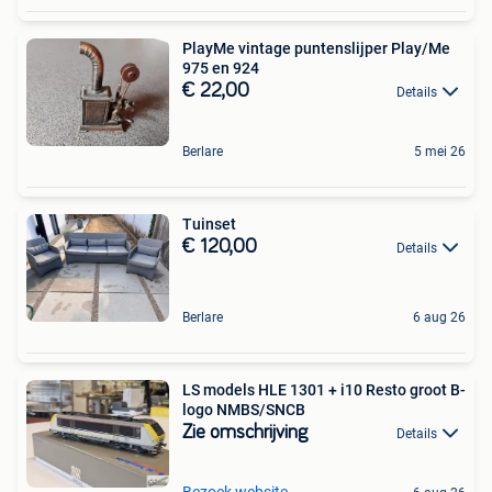
PlayMe vintage puntenslijper Play/Me
975 en 924
€ 22,00
Details
Berlare
5 mei 26
Tuinset
€ 120,00
Details
Berlare
6 aug 26
LS models HLE 1301 + i10 Resto groot B-
logo NMBS/SNCB
Zie omschrijving
Details