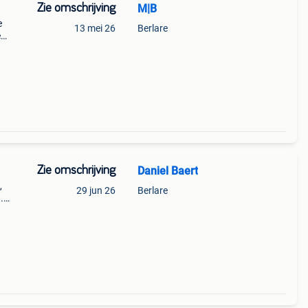
Zie omschrijving
M|B
e
13 mei 26
Berlare
e
naar.
Zie omschrijving
Daniel Baert
,
29 jun 26
Berlare
.
 alle