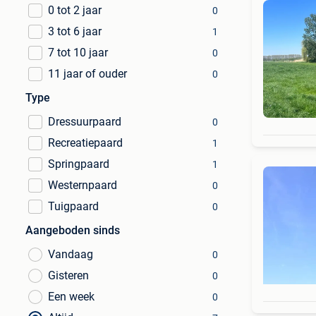
0 tot 2 jaar
0
3 tot 6 jaar
1
7 tot 10 jaar
0
11 jaar of ouder
0
Type
Dressuurpaard
0
Recreatiepaard
1
Springpaard
1
Westernpaard
0
Tuigpaard
0
Aangeboden sinds
Vandaag
0
Gisteren
0
Een week
0