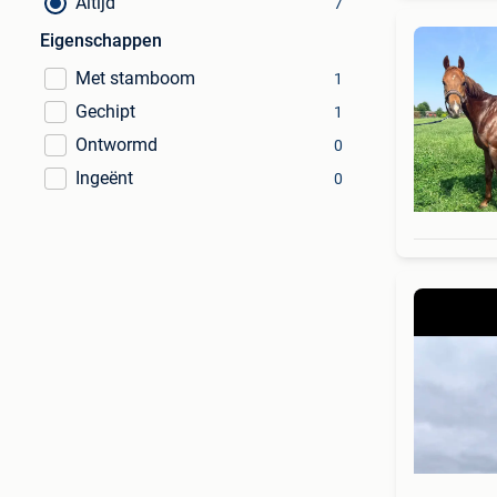
Altijd
7
Eigenschappen
Met stamboom
1
Gechipt
1
Ontwormd
0
Ingeënt
0