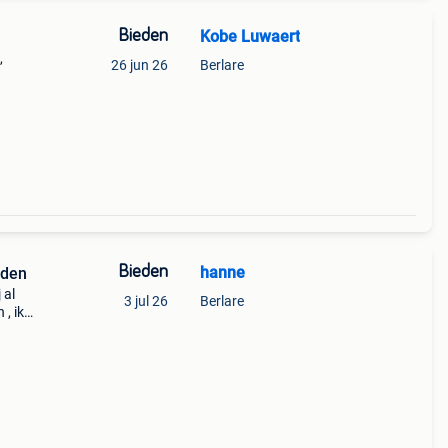
Bieden
Kobe Luwaert
,
26 jun 26
Berlare
f een
Bieden
hanne
oden
 al
3 jul 26
Berlare
, ik
klik