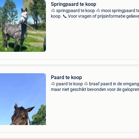
Springpaard te koop
🐴 springpaard te koop 🐴 mooi springpaard t
koop. 📞 Voor vragen of prijsinformatie geliev
rechtstreeks contact op te nemen met de eige
Hij kan al jullie vragen beantwoorden. Zijn
telefoonnumm
Paard te koop
🐴 paard te koop 🐴 braaf paard in de omgang
maar niet geschikt bevonden voor de galopren
Daarom wordt hij te koop aangeboden. 📞 Voor
informatie, de prijs of een afspraak gelieve
rechtstreeks