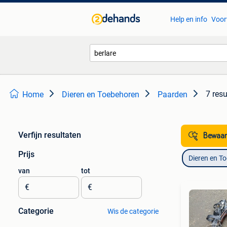
Help en info
Voor
7 resu
Home
Dieren en Toebehoren
Paarden
Verfijn resultaten
Bewaar
Prijs
Dieren en T
van
tot
€
€
Categorie
Wis de categorie