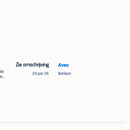
Zie omschrijving
Aves
io
24 jun 26
Berlare
en