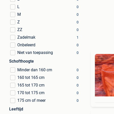
L
0
M
0
Z
0
ZZ
0
Zadelmak
1
Onbeleerd
0
Niet van toepassing
0
Schofthoogte
Minder dan 160 cm
0
160 tot 165 cm
0
165 tot 170 cm
0
170 tot 175 cm
0
175 cm of meer
0
Leeftijd