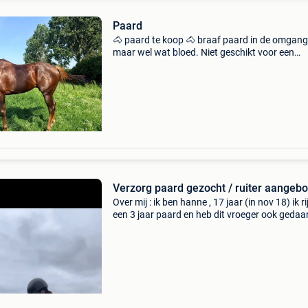
Paard
🐴 paard te koop 🐴 braaf paard in de omgang
maar wel wat bloed. Niet geschikt voor een
beginnende ruiter. Daarom wordt hij te koop
aangeboden. 📞 Voor alle informatie, de prijs o
afspraak gelie
Verzorg paard gezocht / ruiter aangeb
Over mij : ik ben hanne , 17 jaar (in nov 18) ik rij
een 3 jaar paard en heb dit vroeger ook gedaan 
rij nu op een stal maar omwille van dat ik geen 
vind met het paard zoek ik nu een bijri