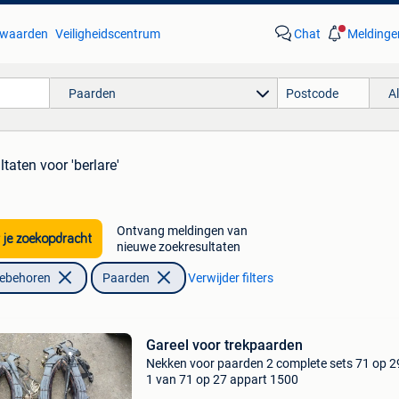
waarden
Veiligheidscentrum
Chat
Meldinge
Paarden
A
ltaten
voor 'berlare'
Ontvang meldingen van
 je zoekopdracht
nieuwe zoekresultaten
oebehoren
Paarden
Verwijder filters
Gareel voor trekpaarden
Nekken voor paarden 2 complete sets 71 op 2
1 van 71 op 27 appart 1500