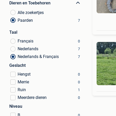
Dieren en Toebehoren
Alle zoekertjes
Paarden
7
Taal
Français
0
Nederlands
7
Nederlands & Français
7
Geslacht
Hengst
0
Merrie
0
Ruin
1
Meerdere dieren
0
Niveau
B
0