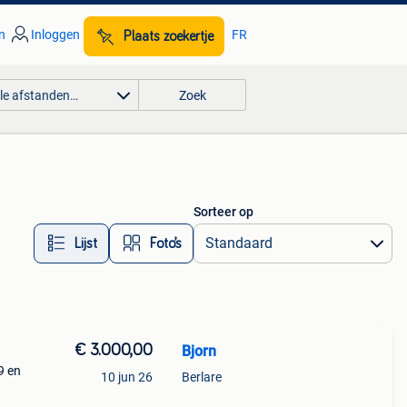
n
Inloggen
FR
Plaats zoekertje
lle afstanden…
Zoek
Sorteer op
Lijst
Foto’s
€ 3.000,00
Bjorn
9 en
10 jun 26
Berlare