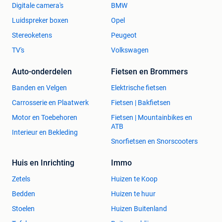
Digitale camera's
BMW
Luidspreker boxen
Opel
Stereoketens
Peugeot
TV's
Volkswagen
Auto-onderdelen
Fietsen en Brommers
Banden en Velgen
Elektrische fietsen
Carrosserie en Plaatwerk
Fietsen | Bakfietsen
Motor en Toebehoren
Fietsen | Mountainbikes en
ATB
Interieur en Bekleding
Snorfietsen en Snorscooters
Huis en Inrichting
Immo
Zetels
Huizen te Koop
Bedden
Huizen te huur
Stoelen
Huizen Buitenland