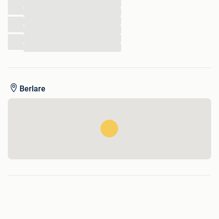
...
...
...
Dendermondse Steenweg 53/0001
...
9290 Overmere (Berlare)
...
+32 9 287 46 06
...
info@cc-rails.com
Berlare