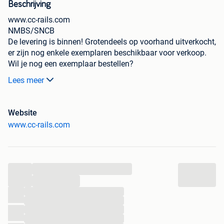
Beschrijving
www.cc-rails.com
NMBS/SNCB
De levering is binnen! Grotendeels op voorhand uitverkocht,
er zijn nog enkele exemplaren beschikbaar voor verkoop.
Wil je nog een exemplaar bestellen?
Bestel ze via onze webshop:
Lees meer
https://www.cc-rails.com/cat/ls_models/
of stuur ons een e-mail via info@cc-rails.com
Website
www.cc-rails.com
FR:
La livraison est arrivée ! En grande partie vendue à
l’avance, il ne reste plus que quelques exemplaires
disponibles à la vente. Vous souhaitez encore commander
...
un exemplaire ?
...
commandez-les sur notre boutique en ligne:
...
https://www.cc-rails.com/cat/ls_models/
...
ou envoyez-nous un e-mail à info@cc-rails.com
...
...