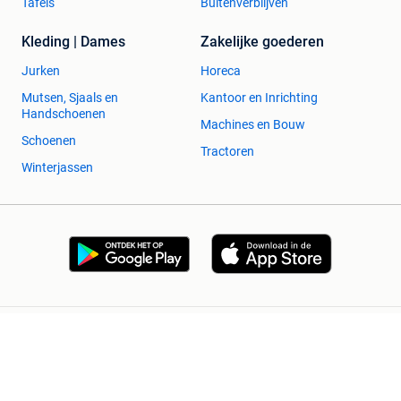
Tafels
Buitenverblijven
Kleding | Dames
Zakelijke goederen
Jurken
Horeca
Mutsen, Sjaals en
Kantoor en Inrichting
Handschoenen
Machines en Bouw
Schoenen
Tractoren
Winterjassen
2dehands Zakelijk
Veilig en Succesvol
Help en info
Voorwaarden
Privacyverklaring
Cookiebeleid