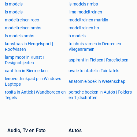
ls models
ls models nmbs
ls models
lima modeltreinen
modeltreinen roco
modeltreinen marklin
modeltreinen nmbs
modeltreinen ho
ls models nmbs
b models
kunstaas in Hengelsport |
tuinhuis ramen in Deuren en
Roofvissen
Vliegenramen
lamp moor in Kunst |
aspirant in Fietsen | Racefietsen
Designobjecten
cantillon in Biermerken
ovale tuintafel in Tuintafels
lenovo thinkpad p in Windows
anatomie boek in Wetenschap
Laptops
rosita in Antiek | Wandborden en
porsche boeken in Auto's | Folders
Tegels
en Tijdschriften
Audio, Tv en Foto
Auto's