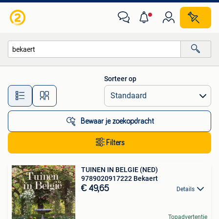
Alle categorieën…
Sorteer op
Alle afstanden…
Bewaar je zoekopdracht
Filters
TUINEN IN BELGIE (NED)
9789020917222 Bekaert
€ 49,65
Details
Topadvertentie