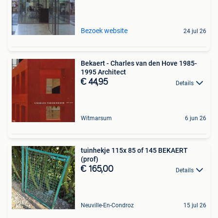
Bezoek website
24 jul 26
Bekaert - Charles van den Hove 1985-
1995 Architect
€ 44,95
Details
Witmarsum
6 jun 26
tuinhekje 115x 85 of 145 BEKAERT
(prof)
€ 165,00
Details
Neuville-En-Condroz
15 jul 26