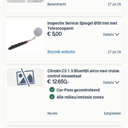
Barendrecht
27 jul 26
Inspectie Service Spiegel Ø50 mm met
Telescooparm
€ 5,00
Details
Bezoek website
27 jul 26
Citroën C3 1.5 BlueHDi airco navi cruise
control nieuwstaat
€ 12.650,-
Details
Car-Pass gecontroleerd
Alle milieu/emissie zones
Ravels
Eergisteren