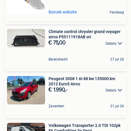
Bezoek website
Vandaag
Climate control chrysler grand voyager
airco P55111918AB ori
€ 75,00
Details
Barendrecht
27 jul 26
Peugeot 3008 1.6i 88 kw 135000 km
2012 Euro5 Airco
€ 1.990,-
Details
Zaventem
21 jul 26
Volkswagen Transporter 2.0 TDI 102pk
E6 Comfortline 3p Servi