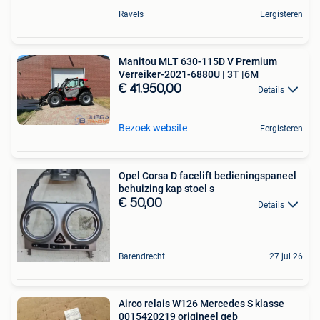
Ravels
Eergisteren
Manitou MLT 630-115D V Premium
Verreiker-2021-6880U | 3T |6M
€ 41.950,00
Details
Bezoek website
Eergisteren
Opel Corsa D facelift bedieningspaneel
behuizing kap stoel s
€ 50,00
Details
Barendrecht
27 jul 26
Airco relais W126 Mercedes S klasse
0015420219 origineel geb