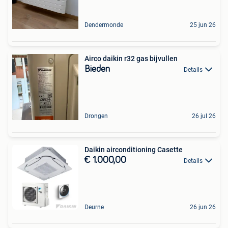
Dendermonde
25 jun 26
Airco daikin r32 gas bijvullen
Bieden
Details
Drongen
26 jul 26
Daikin airconditioning Casette
€ 1.000,00
Details
Deurne
26 jun 26