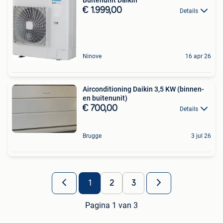
Buitenunit Daikin
€ 1.999,00
Details
Ninove
16 apr 26
Airconditioning Daikin 3,5 KW (binnen-
en buitenunit)
€ 700,00
Details
Brugge
3 jul 26
1
2
3
Pagina 1 van 3