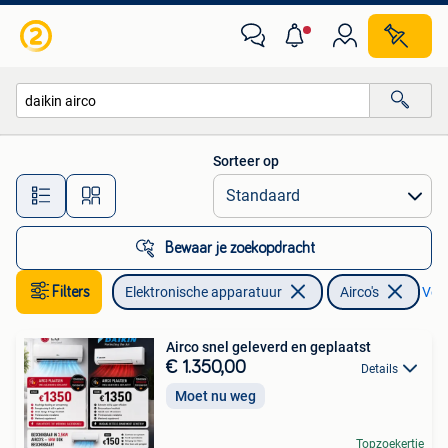
Airco's
Sorteer op
Alle afstanden…
Bewaar je zoekopdracht
Filters
Elektronische apparatuur
Airco's
Verw
Airco snel geleverd en geplaatst
€ 1.350,00
Details
Moet nu weg
Topzoekertje