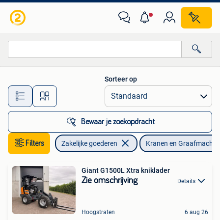
Machines en Bouw | Kranen en Graafmachines
Sorteer op
Alle afstanden…
Bewaar je zoekopdracht
Filters
Zakelijke goederen
Kranen en Graafmachin
Giant G1500L Xtra kniklader
Zie omschrijving
Details
Hoogstraten
6 aug 26