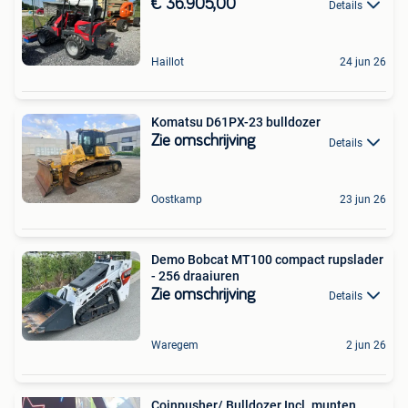
€ 36.905,00
Details
Haillot
24 jun 26
Komatsu D61PX-23 bulldozer
Zie omschrijving
Details
Oostkamp
23 jun 26
Demo Bobcat MT100 compact rupslader
- 256 draaiuren
Zie omschrijving
Details
Waregem
2 jun 26
Coinpusher/ Bulldozer Incl. munten