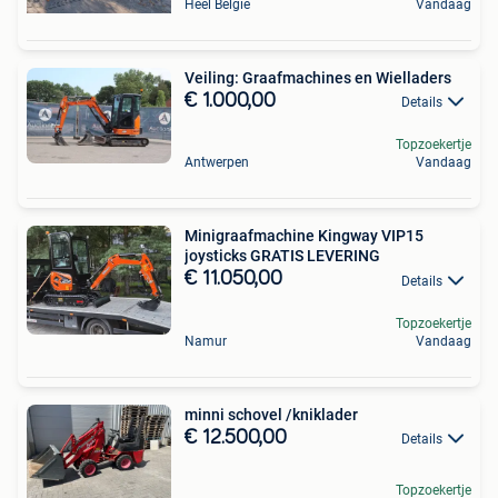
Heel België
Vandaag
Veiling: Graafmachines en Wielladers
€ 1.000,00
Details
Topzoekertje
Antwerpen
Vandaag
Minigraafmachine Kingway VIP15
joysticks GRATIS LEVERING
€ 11.050,00
Details
Topzoekertje
Namur
Vandaag
minni schovel /kniklader
€ 12.500,00
Details
Topzoekertje