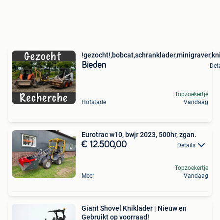
!gezocht!,bobcat,schranklader,minigraver,kn
Bieden
Det
Topzoekertje
Hofstade
Vandaag
Eurotrac w10, bwjr 2023, 500hr, zgan.
€ 12.500,00
Details
Topzoekertje
Meer
Vandaag
Giant Shovel Kniklader | Nieuw en
Gebruikt op voorraad!