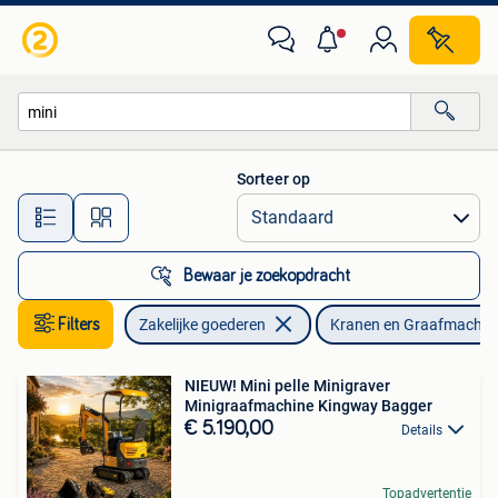
Machines en Bouw | Kranen en Graafmachines
Sorteer op
Alle afstanden…
Bewaar je zoekopdracht
Filters
Zakelijke goederen
Kranen en Graafmachin
NIEUW! Mini pelle Minigraver
Minigraafmachine Kingway Bagger
€ 5.190,00
Details
Topadvertentie