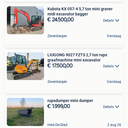
Kubota KX 057-4 5,7 ton mini graver
midi excavator bagger
€ 24.500,00
Details
Zevenbergen
Vandaag
LIUGONG 9027 FZTS 2,7 ton rups
graafmachine mini excavator
€ 17.500,00
Details
Zevenbergen
Vandaag
rupsdumper mini dumper
€ 1.999,00
Details
Herk-De-Stad
2 aug 26