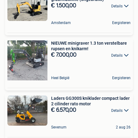
€ 1.500,00
Details
Amsterdam
Eergisteren
NIEUWE minigraver 1.3 ton verstelbare
rupsen en knikarm!
€ 7.000,00
Details
Heel België
Eergisteren
Laders GG300S kniklader compact lader
2 cilinder rato motor
€ 6.570,00
Details
Sevenum
2 aug 26