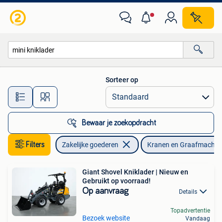
Machines en Bouw | Kranen en Graafmachines
Sorteer op
Alle afstanden…
Bewaar je zoekopdracht
Filters
Zakelijke goederen
Kranen en Graafmachin
Giant Shovel Kniklader | Nieuw en
Gebruikt op voorraad!
Op aanvraag
Details
Topadvertentie
Bezoek website
Vandaag