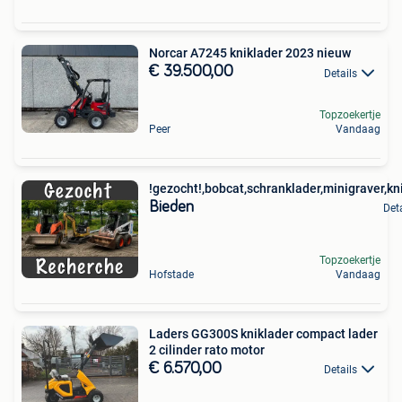
Norcar A7245 kniklader 2023 nieuw
€ 39.500,00
Details
Topzoekertje
Peer
Vandaag
!gezocht!,bobcat,schranklader,minigraver,kn
Bieden
Det
Topzoekertje
Hofstade
Vandaag
Laders GG300S kniklader compact lader
2 cilinder rato motor
€ 6.570,00
Details