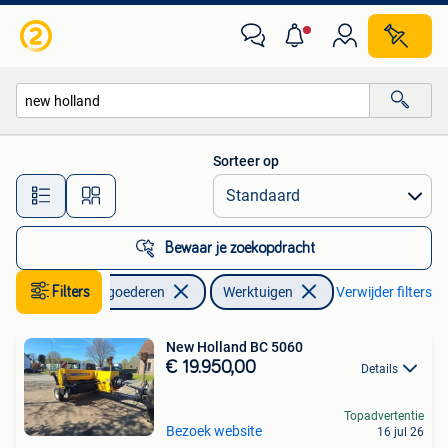
Landbouw | Werktuigen
Sorteer op
Alle afstanden…
Bewaar je zoekopdracht
Zakelijke goederen
Filters
Werktuigen
Verwijder filters
New Holland BC 5060
€ 19.950,00
Details
Topadvertentie
Bezoek website
16 jul 26