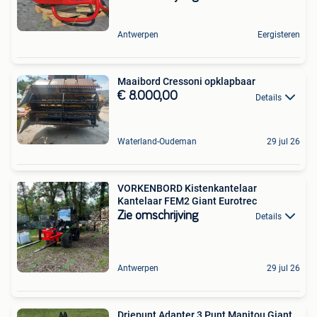
Antwerpen
Eergisteren
Maaibord Cressoni opklapbaar
€ 8.000,00
Details
Waterland-Oudeman
29 jul 26
VORKENBORD Kistenkantelaar
Kantelaar FEM2 Giant Eurotrec
Zie omschrijving
Details
Antwerpen
29 jul 26
Driepunt Adapter 3 Punt Manitou Giant